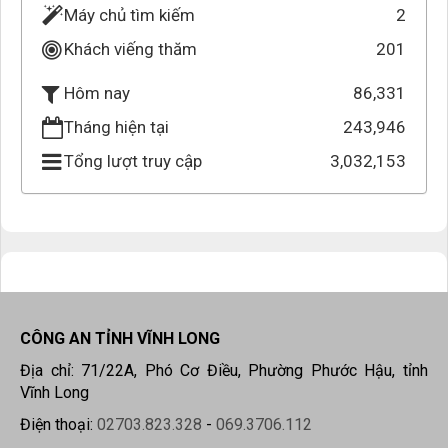
Máy chủ tìm kiếm
2
Khách viếng thăm
201
86,331
Hôm nay
Tháng hiện tại
243,946
Tổng lượt truy cập
3,032,153
CÔNG AN TỈNH VĨNH LONG
Địa chỉ: 71/22A, Phó Cơ Điều, Phường Phước Hậu, tỉnh
Vĩnh Long
Điện thoại:
02703.823.328
-
069.3706.112