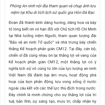
Phòng An ninh nội địa tham quan và chụp ảnh lưu
niệm tại Khu di tích lịch sử quốc gia Hòn Đá Bạc
Đoàn đã thành kính dâng hương, dâng hoa và bày
tỏ lòng biết ơn vô hạn đối với Chủ tịch Hồ Chí Minh
tại Nhà tưởng niệm Người; tham quan tượng đài
“Bảo vệ an ninh Tổ quốc” và nhà trưng bày chiến
thắng Kế hoạch phản gián CM12. Tại đây, cán bộ,
chiến sĩ đã cùng nhau ôn lại thắng lợi vẻ vang của
Kế hoạch phản gián CM12, một thắng lợi có ý
nghĩa lịch sử vô cùng to lớn của lực lượng an ninh
Việt Nam đã đánh bại âm mưu, hoạt động phá
hoại của bọn phản động lưu vong sống ở nước
ngoài câu kết với các thế lực thù địch trong nước.
Đây chính là minh chứng cho sự thắng lợi của trí
tuệ, bản lĩnh, sự sáng tạo, mưu trí, chấp nhận hy