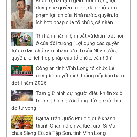
Khởi tố, bắt tạm giam đối tượng lợi
dụng các quyền tự do, dân chủ xâm
phạm lợi ích của Nhà nước, quyền, lợi
ích hợp pháp của tổ chức, cá nhân
Thi hành hành lệnh bắt và khám xét nơi
ở của đối tượng “Lợi dụng các quyền
tự do dân chủ xâm phạm lợi ích của Nhà nước,
quyền, lợi ích hợp pháp của tổ chức, cá nhân”
Công an tỉnh Vĩnh Long tổ chức Lễ
công bố quyết định thăng cấp bậc hàm
đợt I năm 2026
Tạm giữ hình sự người điều khiển xe ô
tô tông hai người đang dừng chờ đèn
đỏ tử vong
Đại tá Trần Quốc Phục dự Lễ khánh
thành Chánh điện và Kiết giới Si Ma
chùa Sleng Cũ, xã Tập Sơn, tỉnh Vĩnh Long