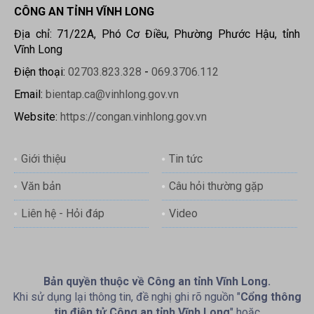
CÔNG AN TỈNH VĨNH LONG
Địa chỉ: 71/22A, Phó Cơ Điều, Phường Phước Hậu, tỉnh
Vĩnh Long
Điện thoại:
02703.823.328
-
069.3706.112
Email:
bientap.ca@vinhlong.gov.vn
Website:
https://congan.vinhlong.gov.vn
Giới thiệu
Tin tức
Văn bản
Câu hỏi thường gặp
Liên hệ - Hỏi đáp
Video
Bản quyền thuộc về Công an tỉnh Vĩnh Long.
Khi sử dụng lại thông tin, đề nghị ghi rõ nguồn "
Cổng thông
tin điện tử Công an tỉnh Vĩnh Long
" hoặc