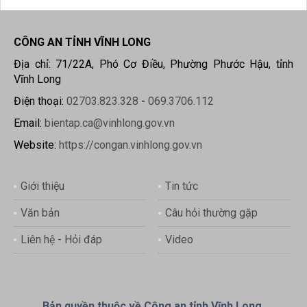
CÔNG AN TỈNH VĨNH LONG
Địa chỉ: 71/22A, Phó Cơ Điều, Phường Phước Hậu, tỉnh
Vĩnh Long
Điện thoại:
02703.823.328
-
069.3706.112
Email:
bientap.ca@vinhlong.gov.vn
Website:
https://congan.vinhlong.gov.vn
Giới thiệu
Tin tức
Văn bản
Câu hỏi thường gặp
Liên hệ - Hỏi đáp
Video
Bản quyền thuộc về Công an tỉnh Vĩnh Long.