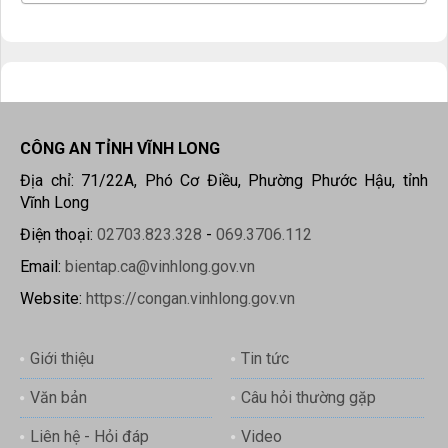
CÔNG AN TỈNH VĨNH LONG
Địa chỉ: 71/22A, Phó Cơ Điều, Phường Phước Hậu, tỉnh
Vĩnh Long
Điện thoại:
02703.823.328
-
069.3706.112
Email:
bientap.ca@vinhlong.gov.vn
Website:
https://congan.vinhlong.gov.vn
Giới thiệu
Tin tức
Văn bản
Câu hỏi thường gặp
Liên hệ - Hỏi đáp
Video