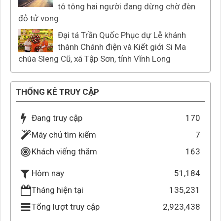
tô tông hai người đang dừng chờ đèn
đỏ tử vong
Đại tá Trần Quốc Phục dự Lễ khánh
thành Chánh điện và Kiết giới Si Ma
chùa Sleng Cũ, xã Tập Sơn, tỉnh Vĩnh Long
THỐNG KÊ TRUY CẬP
Đang truy cập
170
Máy chủ tìm kiếm
7
Khách viếng thăm
163
51,184
Hôm nay
Tháng hiện tại
135,231
Tổng lượt truy cập
2,923,438