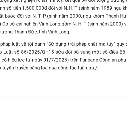
tượng xét nghiệm chất ma túy, kết quả 04 đối tượng dương t
ính số tiền 1.500.000đ đối với N. H. T (sinh năm 1989 ngụ 
bắt buộc đối với N. T. P (sinh năm 2000, ngụ khóm Thanh Hư
i Cơ sở cai nghiện Vĩnh Long gồm N. H. T (sinh năm 2000) v
hường Thanh Đức, tỉnh Vĩnh Long.
pháp luật về tội danh “Sử dụng trái phép chất ma túy” quy 
heo Luật số 86/2025/QH15 sửa đổi bổ sung một số điều Bộ 
 có hiệu lực từ ngày 01/7/2025) trên Fanpage Công an ph
tuyên truyền bằng loa qua công tác tuần tra./.