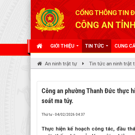
Đã kết nối EMC
CỔNG THÔNG TIN Đ
CÔNG AN TỈNH
GIỚI THIỆU
TIN TỨC
CUNG CẤ
An ninh trật tự
Tin tức an ninh trật 
Công an phường Thanh Đức thực hiệ
soát ma túy.
Thứ tư - 04/02/2026 04:37
Thực hiện kế hoạch công tác, đầu th