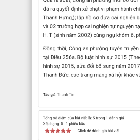
Qua rà soát, Công an phường mời 06 đối 
đã ra quyết định xử phạt vi phạm hành ch
Thanh Hưng,); lập hồ sơ đưa cai nghiện 
và 02 trường hợp cai nghiện tự nguyện tạ
H. T (sinh năm 2002) cùng ngụ khóm 6, p
Đồng thời, Công an phường tuyên truyền 
tại Điều 256a, Bộ luật hình sự 2015 (T
hình sự 2015, sửa đổi bổ sung năm 2017
Thanh Đức, các trang mạng xã hội khác và 
Tác giả:
Thanh Tím
Tổng số điểm của bài viết là: 5 trong 1 đánh giá
Xếp hạng:
5
-
1
phiếu bầu
Click để đánh giá bài viết