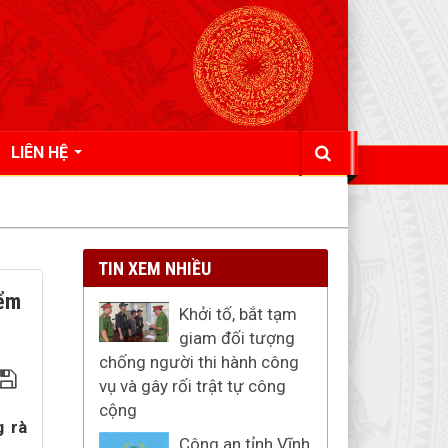
LIÊN HỆ
TIN XEM NHIỀU
iểm
Khởi tố, bắt tạm
giam đối tượng
chống người thi hành công
vụ và gây rối trật tự công
cộng
g rà
Công an tỉnh Vĩnh