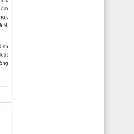
ính,
khóm
ng);
à N.
định
luật
ường