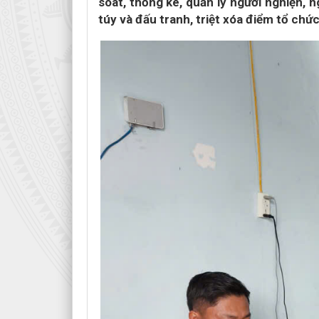
soát, thống kê, quản lý người nghiện, 
túy và đấu tranh, triệt xóa điểm tổ chứ