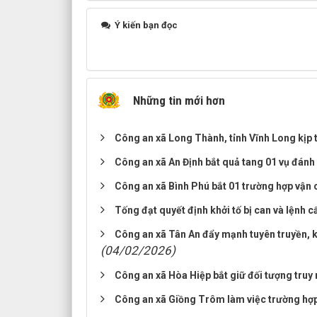
Ý kiến bạn đọc
Những tin mới hơn
Công an xã Long Thành, tỉnh Vĩnh Long kịp t
Công an xã An Định bắt quả tang 01 vụ đánh 
Công an xã Bình Phú bắt 01 trường hợp vận 
Tống đạt quyết định khởi tố bị can và lệnh c
Công an xã Tân An đẩy mạnh tuyên truyền, kiể
(04/02/2026)
Công an xã Hòa Hiệp bắt giữ đối tượng truy 
Công an xã Giồng Trôm làm việc trường hợp 