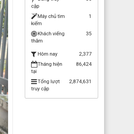
cập
Máy chủ tìm
1
kiếm
Khách viếng
35
thăm
2,377
Hôm nay
Tháng hiện
86,424
tại
Tổng lượt
2,874,631
truy cập