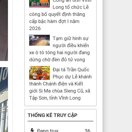
Công an tỉnh Vĩnh
Long tổ chức Lễ
công bố quyết định thăng
cấp bậc hàm đợt I năm
2026
Tạm giữ hình sự
người điều khiển
xe ô tô tông hai người đang
dừng chờ đèn đỏ tử vong
Đại tá Trần Quốc
Phục dự Lễ khánh
thành Chánh điện và Kiết
giới Si Ma chùa Sleng Cũ, xã
Tập Sơn, tỉnh Vĩnh Long
THỐNG KÊ TRUY CẬP
Đang truy
36