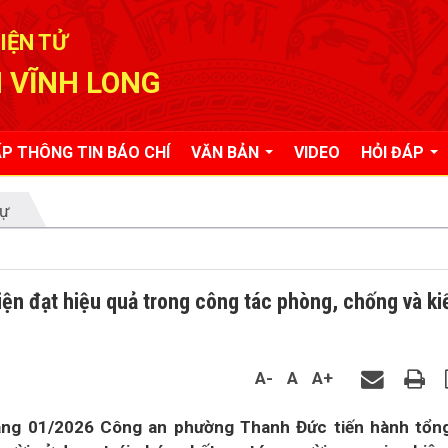
IỆN TỬ
 VĨNH LONG
P THÔNG TIN BÁO CHÍ
VĂN BẢN
VIDEO
HỎI ĐÁP
tự
n đạt hiệu quả trong công tác phòng, chống và k
A-
A
A+
áng 01/2026 Công an phường Thanh Đức tiến hành tổn