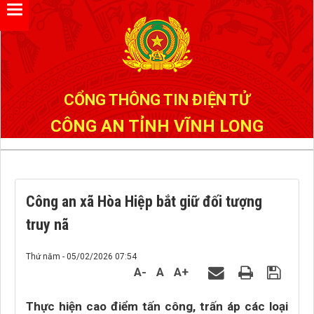
Đã kết nối EMC
CỔNG THÔNG TIN ĐIỆN TỬ
CÔNG AN TỈNH VĨNH LONG
Công an xã Hòa Hiệp bắt giữ đối tượng
truy nã
Thứ năm - 05/02/2026 07:54
A-
A
A+
Thực hiện cao điểm tấn công, trấn áp các loại