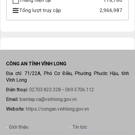
Tháng hiện tại
178,780
Tổng lượt truy cập
2,966,987
CÔNG AN TỈNH VĨNH LONG
Địa chỉ: 71/22A, Phó Cơ Điều, Phường Phước Hậu, tỉnh
Vĩnh Long
Điện thoại:
02703.823.328
-
069.3706.112
Email:
bientap.ca@vinhlong.gov.vn
Website:
https://congan.vinhlong.gov.vn
Giới thiệu
Tin tức