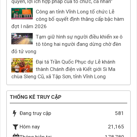
quyền, lợi ích hợp pháp của tổ chức, cá nhân”
Công an tỉnh Vĩnh Long tổ chức Lễ
công bố quyết định thăng cấp bậc hàm
đợt I năm 2026
Tạm giữ hình sự người điều khiển xe ô
tô tông hai người đang dừng chờ đèn
đỏ tử vong
Đại tá Trần Quốc Phục dự Lễ khánh
thành Chánh điện và Kiết giới Si Ma
chùa Sleng Cũ, xã Tập Sơn, tỉnh Vĩnh Long
THỐNG KÊ TRUY CẬP
Đang truy cập
581
21,165
Hôm nay