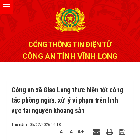
Đã kết nối EMC
CỔNG THÔNG TIN ĐIỆN TỬ
CÔNG AN TỈNH VĨNH LONG
Công an xã Giao Long thực hiện tốt công
tác phòng ngừa, xử lý vi phạm trên lĩnh
vực tài nguyên khoáng sản
Thứ năm - 05/02/2026 16:18
A-
A
A+