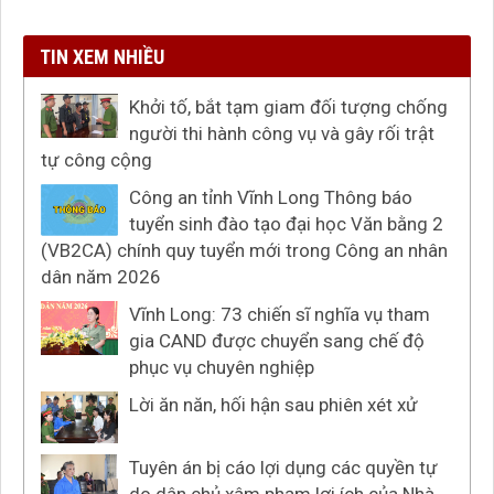
TIN XEM NHIỀU
Khởi tố, bắt tạm giam đối tượng chống
người thi hành công vụ và gây rối trật
tự công cộng
Công an tỉnh Vĩnh Long Thông báo
tuyển sinh đào tạo đại học Văn bằng 2
(VB2CA) chính quy tuyển mới trong Công an nhân
dân năm 2026
Vĩnh Long: 73 chiến sĩ nghĩa vụ tham
gia CAND được chuyển sang chế độ
phục vụ chuyên nghiệp
Lời ăn năn, hối hận sau phiên xét xử
Tuyên án bị cáo lợi dụng các quyền tự
do dân chủ xâm phạm lợi ích của Nhà