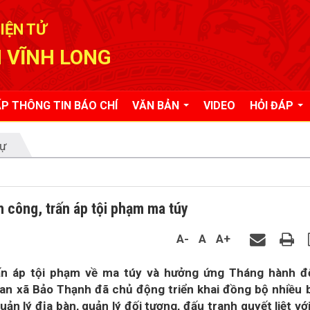
IỆN TỬ
 VĨNH LONG
P THÔNG TIN BÁO CHÍ
VĂN BẢN
VIDEO
HỎI ĐÁP
tự
n công, trấn áp tội phạm ma túy
A-
A
A+
rấn áp tội phạm về ma túy và hưởng ứng Tháng hành đ
n xã Bảo Thạnh đã chủ động triển khai đồng bộ nhiều 
n lý địa bàn, quản lý đối tượng, đấu tranh quyết liệt với