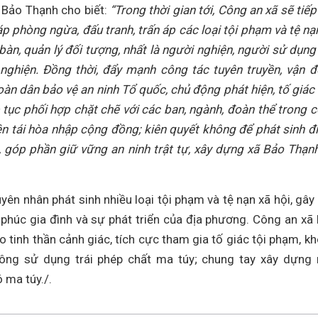
 Bảo Thạnh cho biết:
“Trong thời gian tới, Công an xã sẽ tiếp
háp phòng ngừa, đấu tranh, trấn áp các loại tội phạm và tệ nạ
àn, quản lý đối tượng, nhất là người nghiện, người sử dụng 
nghiện. Đồng thời, đẩy mạnh công tác tuyên truyền, vận 
àn dân bảo vệ an ninh Tổ quốc, chủ động phát hiện, tố giác
p tục phối hợp chặt chẽ với các ban, ngành, đoàn thể trong 
iện tái hòa nhập cộng đồng; kiên quyết không để phát sinh đ
, góp phần giữ vững an ninh trật tự, xây dựng xã Bảo Thạn
uyên nhân phát sinh nhiều loại tội phạm và tệ nạn xã hội, gây
húc gia đình và sự phát triển của địa phương. Công an xã
 tinh thần cảnh giác, tích cực tham gia tố giác tội phạm, k
hông sử dụng trái phép chất ma túy; chung tay xây dựng
 ma túy./.