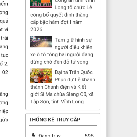
Công an tỉnh Vĩnh
kiểm
Long tổ chức Lễ
ượng
công bố quyết định thăng
 quả
cấp bậc hàm đợt I năm
t vi
2026
trái
Tạm giữ hình sự
đang
người điều khiển
xe ô tô tông hai người đang
 tục
dừng chờ đèn đỏ tử vong
ố 2,
i 02
Đại tá Trần Quốc
Phục dự Lễ khánh
thành Chánh điện và Kiết
nâng
giới Si Ma chùa Sleng Cũ, xã
Tập Sơn, tỉnh Vĩnh Long
ượng
hiệp
ngừa
THỐNG KÊ TRUY CẬP
Đang truy
595