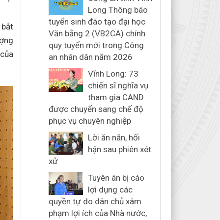
Long Thông báo
tuyển sinh đào tạo đại học
 bắt
Văn bằng 2 (VB2CA) chính
ượng
quy tuyển mới trong Công
 của
an nhân dân năm 2026
Vĩnh Long: 73
chiến sĩ nghĩa vụ
tham gia CAND
được chuyển sang chế độ
phục vụ chuyên nghiệp
Lời ăn năn, hối
hận sau phiên xét
xử
Tuyên án bị cáo
lợi dụng các
quyền tự do dân chủ xâm
phạm lợi ích của Nhà nước,