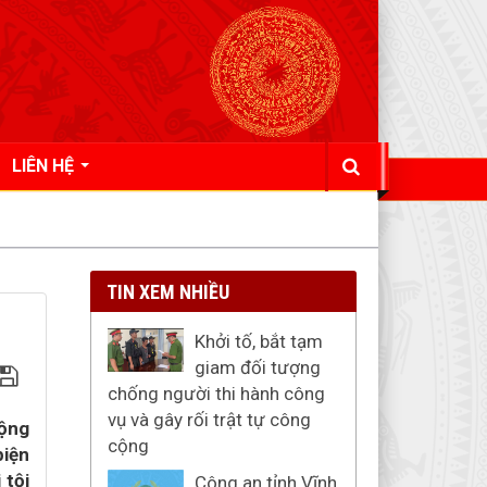
LIÊN HỆ
TIN XEM NHIỀU
Khởi tố, bắt tạm
giam đối tượng
chống người thi hành công
vụ và gây rối trật tự công
ộng
cộng
biện
 tội
Công an tỉnh Vĩnh