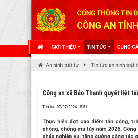
Đã kết nối EMC
CỔNG THÔNG TIN Đ
CÔNG AN TỈNH
GIỚI THIỆU
TIN TỨC
CUNG CẤ
An ninh trật tự
Tin tức an ninh trật 
Công an xã Bảo Thạnh quyết liệt tấ
Thứ ba - 07/07/2026 15:51
Thực hiện đợt cao điểm tấn công, t
phòng, chống ma túy năm 2026, Công a
pháp nghiệp vụ, tăng cường công tác quả