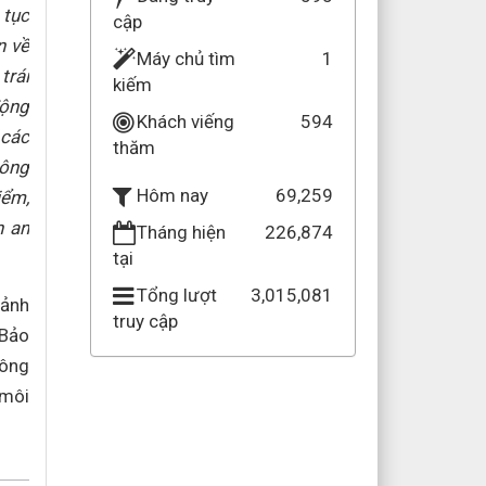
 tục
cập
n về
Máy chủ tìm
1
trái
kiếm
động
Khách viếng
594
 các
thăm
công
69,259
Hôm nay
iểm,
h an
Tháng hiện
226,874
tại
Tổng lượt
3,015,081
 ảnh
truy cập
 Bảo
hông
 môi