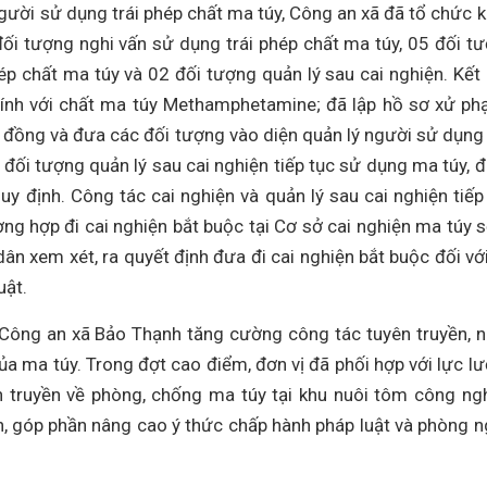
gười sử dụng trái phép chất ma túy, Công an xã đã tổ chức 
đối tượng nghi vấn sử dụng trái phép chất ma túy, 05 đối t
ép chất ma túy và 02 đối tượng quản lý sau cai nghiện. Kết
ính với chất ma túy Methamphetamine; đã lập hồ sơ xử phạ
u đồng và đưa các đối tượng vào diện quản lý người sử dụng 
 đối tượng quản lý sau cai nghiện tiếp tục sử dụng ma túy, 
y định. Công tác cai nghiện và quản lý sau cai nghiện tiếp
g hợp đi cai nghiện bắt buộc tại Cơ sở cai nghiện ma túy s
ân xem xét, ra quyết định đưa đi cai nghiện bắt buộc đối vớ
uật.
, Công an xã Bảo Thạnh tăng cường công tác tuyên truyền, 
ủa ma túy. Trong đợt cao điểm, đơn vị đã phối hợp với lực l
 truyền về phòng, chống ma túy tại khu nuôi tôm công ng
n, góp phần nâng cao ý thức chấp hành pháp luật và phòng 