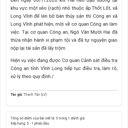
Đến ngày 06/7/2026 khi Hai neo đậu xuồng tại
khu vực một xẻo (rạch) nhỏ thuộc ấp Thốt Lốt, xã
Long Vĩnh để lên bờ bán thủy sản thì Công an xã
Long Vĩnh phát hiện, mời về cơ quan Công an làm
việc. Tại cơ quan Công an, Ngô Văn Mười Hai đã
thừa nhận hành vi phạm tội và đã tự nguyện giao
nộp lại tài sản đã lấy trộm.
Hiện vụ việc đang được Cơ quan Cảnh sát điều tra
Công an tỉnh Vĩnh Long tiếp tục điều tra, làm rõ,
xử lý theo quy định./.
Tác giả:
Thanh Tân (LV)
Tổng số điểm của bài viết là: 5 trong 1 đánh giá
Xếp hạng:
5
-
1
phiếu bầu