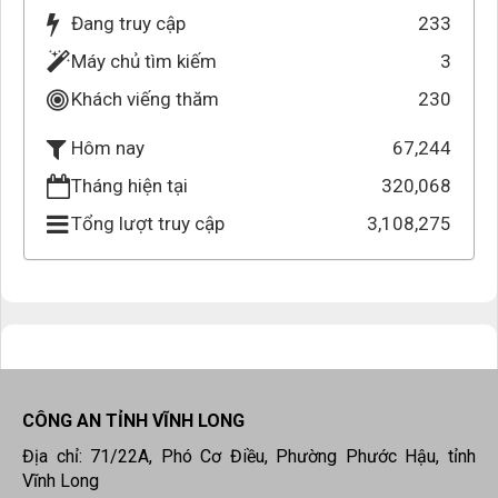
Đang truy cập
233
Máy chủ tìm kiếm
3
Khách viếng thăm
230
67,244
Hôm nay
Tháng hiện tại
320,068
Tổng lượt truy cập
3,108,275
CÔNG AN TỈNH VĨNH LONG
Địa chỉ: 71/22A, Phó Cơ Điều, Phường Phước Hậu, tỉnh
Vĩnh Long