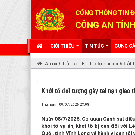
Đã kết nối EMC
CỔNG THÔNG TIN Đ
CÔNG AN TỈNH
GIỚI THIỆU
TIN TỨC
CUNG CẤ
An ninh trật tự
Tin tức an ninh trật 
Khởi tố đối tượng gây tai nạn giao 
Thứ năm - 09/07/2026 23:08
Ngày 08/7/2026, Cơ quan Cảnh sát điều
khởi tố vụ án, khởi tố bị can đối với
Quới, tỉnh Vĩnh Long về hành vi can tội