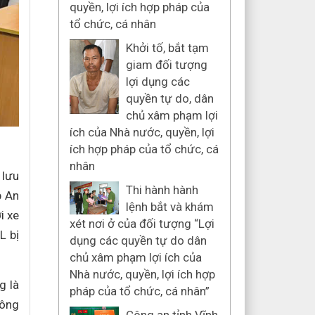
quyền, lợi ích hợp pháp của
tổ chức, cá nhân
Khởi tố, bắt tạm
giam đối tượng
lợi dụng các
quyền tự do, dân
chủ xâm phạm lợi
ích của Nhà nước, quyền, lợi
ích hợp pháp của tổ chức, cá
nhân
 lưu
Thi hành hành
p An
lệnh bắt và khám
i xe
xét nơi ở của đối tượng “Lợi
L bị
dụng các quyền tự do dân
chủ xâm phạm lợi ích của
Nhà nước, quyền, lợi ích hợp
g là
pháp của tổ chức, cá nhân”
hông