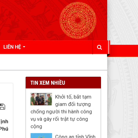
LIÊN HỆ
TIN XEM NHIỀU
Khởi tố, bắt tạm
giam đối tượng
chống người thi hành công
vụ và gây rối trật tự công
định
cộng
 Phú
Công an tỉnh Vĩnh