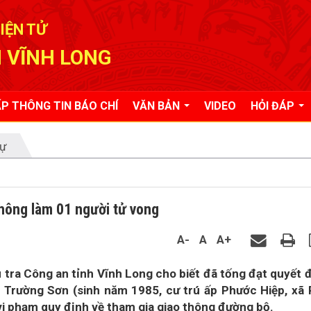
IỆN TỬ
 VĨNH LONG
P THÔNG TIN BÁO CHÍ
VĂN BẢN
VIDEO
HỎI ĐÁP
tự
thông làm 01 người tử vong
A-
A
A+
 tra Công an tỉnh Vĩnh Long cho biết đã tống đạt quyết 
 Lê Trường Sơn (sinh năm 1985, cư trú ấp Phước Hiệp, xã
 vi phạm quy định về tham gia giao thông đường bộ.