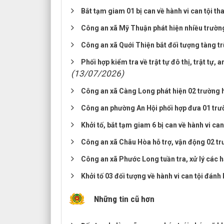
Bắt tạm giam 01 bị can về hành vi can tội th
Công an xã Mỹ Thuận phát hiện nhiều trường
Công an xã Quới Thiện bắt đối tượng tàng tr
Phối hợp kiểm tra về trật tự đô thị, trật tự
(13/07/2026)
Công an xã Càng Long phát hiện 02 trường hợ
Công an phường An Hội phối hợp đưa 01 trườ
Khởi tố, bắt tạm giam 6 bị can về hành vi ca
Công an xã Châu Hòa hỗ trợ, vận động 02 tr
Công an xã Phước Long tuần tra, xử lý các h
Khởi tố 03 đối tượng về hành vi can tội đánh
Những tin cũ hơn