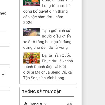
Công an tỉnh Vĩnh
Long tổ chức Lễ
công bố quyết định thăng
theo
cấp bậc hàm đợt I năm
2026
Tạm giữ hình sự
người điều khiển
xe ô tô tông hai người đang
dừng chờ đèn đỏ tử vong
Đại tá Trần Quốc
Phục dự Lễ khánh
thành Chánh điện và Kiết
giới Si Ma chùa Sleng Cũ, xã
Tập Sơn, tỉnh Vĩnh Long
THỐNG KÊ TRUY CẬP
Đang truy
44