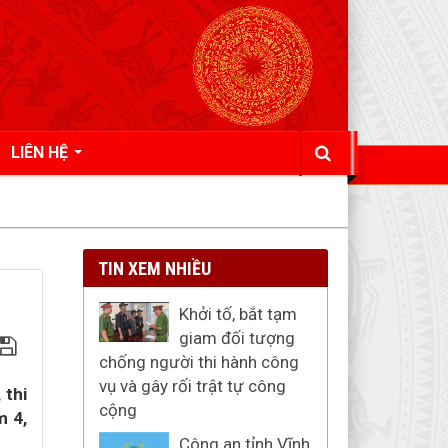
LIÊN HỆ
TIN XEM NHIỀU
Khởi tố, bắt tạm
giam đối tượng
chống người thi hành công
vụ và gây rối trật tự công
 thi
cộng
m 4,
Công an tỉnh Vĩnh