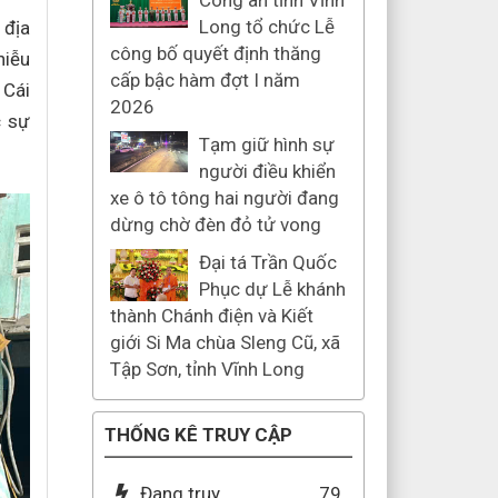
Công an tỉnh Vĩnh
Long tổ chức Lễ
 địa
công bố quyết định thăng
hiễu
cấp bậc hàm đợt I năm
 Cái
2026
c sự
Tạm giữ hình sự
người điều khiển
xe ô tô tông hai người đang
dừng chờ đèn đỏ tử vong
Đại tá Trần Quốc
Phục dự Lễ khánh
thành Chánh điện và Kiết
giới Si Ma chùa Sleng Cũ, xã
Tập Sơn, tỉnh Vĩnh Long
THỐNG KÊ TRUY CẬP
Đang truy
79