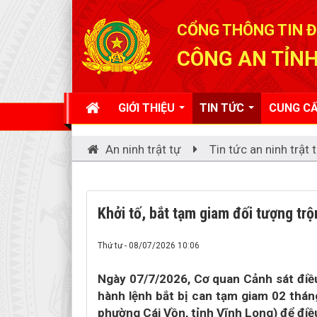
Đã kết nối EMC
CỔNG THÔNG TIN Đ
CÔNG AN TỈNH
GIỚI THIỆU
TIN TỨC
CUNG CẤ
An ninh trật tự
Tin tức an ninh trật 
Khởi tố, bắt tạm giam đối tượng trộ
Thứ tư - 08/07/2026 10:06
Ngày 07/7/2026, Cơ quan Cảnh sát điều 
hành lệnh bắt bị can tạm giam 02 thán
phường Cái Vồn, tỉnh Vĩnh Long) để điều 