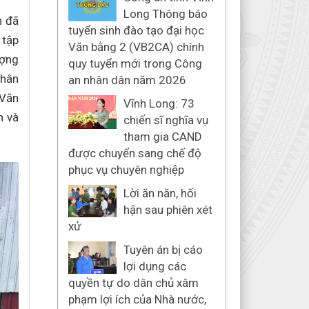
Long Thông báo
n đã
tuyển sinh đào tạo đại học
 tập
Văn bằng 2 (VB2CA) chính
ượng
quy tuyển mới trong Công
thân
an nhân dân năm 2026
 Văn
Vĩnh Long: 73
h và
chiến sĩ nghĩa vụ
tham gia CAND
được chuyển sang chế độ
phục vụ chuyên nghiệp
Lời ăn năn, hối
hận sau phiên xét
xử
Tuyên án bị cáo
lợi dụng các
quyền tự do dân chủ xâm
phạm lợi ích của Nhà nước,