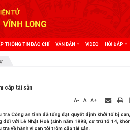
IỆN TỬ
 VĨNH LONG
P THÔNG TIN BÁO CHÍ
VĂN BẢN
VIDEO
HỎI ĐÁP
tự
m cắp tài sản
A-
A
A+
tra Công an tỉnh đã tống đạt quyết định khởi tố bị can,
g đối với Lê Nhật Hoà (sinh năm 1998, cư trú tổ 14, khó
tra về hành vi can tội trộm cắp tài sản.