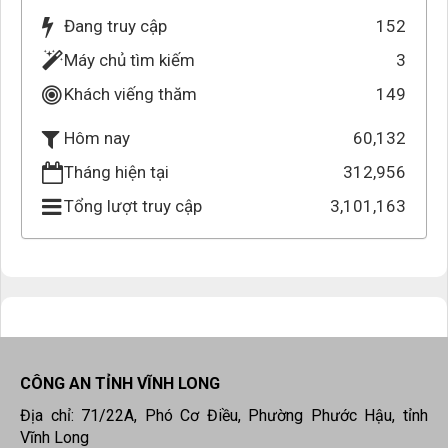
Đang truy cập
152
Máy chủ tìm kiếm
3
Khách viếng thăm
149
60,132
Hôm nay
Tháng hiện tại
312,956
Tổng lượt truy cập
3,101,163
CÔNG AN TỈNH VĨNH LONG
Địa chỉ: 71/22A, Phó Cơ Điều, Phường Phước Hậu, tỉnh
Vĩnh Long