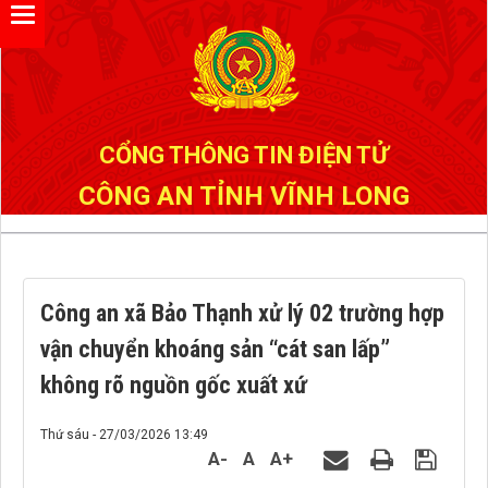
Đã kết nối EMC
CỔNG THÔNG TIN ĐIỆN TỬ
CÔNG AN TỈNH VĨNH LONG
Công an xã Bảo Thạnh xử lý 02 trường hợp
vận chuyển khoáng sản “cát san lấp”
không rõ nguồn gốc xuất xứ
Thứ sáu - 27/03/2026 13:49
A-
A
A+