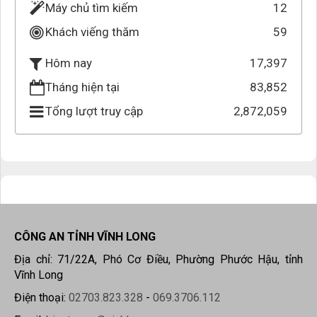
Máy chủ tìm kiếm
12
Khách viếng thăm
59
17,397
Hôm nay
Tháng hiện tại
83,852
Tổng lượt truy cập
2,872,059
CÔNG AN TỈNH VĨNH LONG
Địa chỉ: 71/22A, Phó Cơ Điều, Phường Phước Hậu, tỉnh
Vĩnh Long
Điện thoại:
02703.823.328
-
069.3706.112