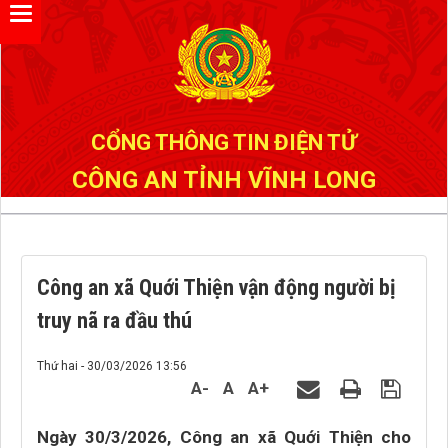
Đã kết nối EMC
CỔNG THÔNG TIN ĐIỆN TỬ
CÔNG AN TỈNH VĨNH LONG
Công an xã Quới Thiện vận động người bị
truy nã ra đầu thú
Thứ hai - 30/03/2026 13:56
A-
A
A+
Ngày 30/3/2026, Công an xã Quới Thiện cho