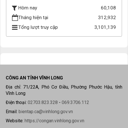
60,108
Hôm nay
Tháng hiện tại
312,932
Tổng lượt truy cập
3,101,139
CÔNG AN TỈNH VĨNH LONG
Địa chỉ: 71/22A, Phó Cơ Điều, Phường Phước Hậu, tỉnh
Vĩnh Long
Điện thoại:
02703.823.328
-
069.3706.112
Email:
bientap.ca@vinhlong.gov.vn
Website:
https://congan.vinhlong.gov.vn