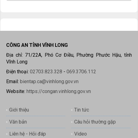
CÔNG AN TỈNH VĨNH LONG
Địa chỉ: 71/22A, Phó Cơ Điều, Phường Phước Hậu, tỉnh
Vĩnh Long
Điện thoại:
02703.823.328
-
069.3706.112
Email:
bientap.ca@vinhlong.gov.vn
Website:
https://congan.vinhlong.gov.vn
Giới thiệu
Tin tức
Văn bản
Câu hỏi thường gặp
Liên hệ - Hỏi đáp
Video