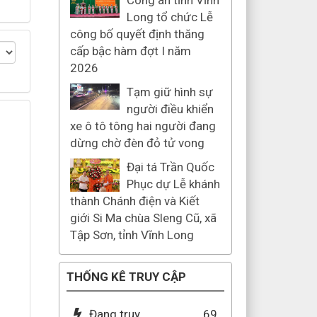
Công an tỉnh Vĩnh
Long tổ chức Lễ
công bố quyết định thăng
cấp bậc hàm đợt I năm
2026
Tạm giữ hình sự
người điều khiển
xe ô tô tông hai người đang
dừng chờ đèn đỏ tử vong
Đại tá Trần Quốc
Phục dự Lễ khánh
thành Chánh điện và Kiết
giới Si Ma chùa Sleng Cũ, xã
Tập Sơn, tỉnh Vĩnh Long
THỐNG KÊ TRUY CẬP
Đang truy
69