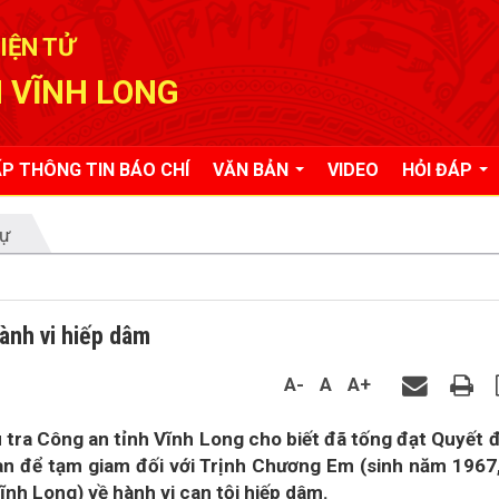
IỆN TỬ
 VĨNH LONG
P THÔNG TIN BÁO CHÍ
VĂN BẢN
VIDEO
HỎI ĐÁP
tự
ành vi hiếp dâm
A-
A
A+
 tra Công an tỉnh Vĩnh Long cho biết đã tống đạt Quyết 
bị can để tạm giam đối với Trịnh Chương Em (sinh năm 1967
ĩnh Long) về hành vi can tội hiếp dâm.