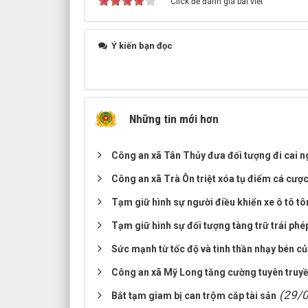
Click để đánh giá bài viết
Ý kiến bạn đọc
Những tin mới hơn
Công an xã Tân Thủy đưa đối tượng đi cai n
Công an xã Trà Ôn triệt xóa tụ điểm cá cư
Tạm giữ hình sự người điều khiển xe ô tô t
Tạm giữ hình sự đối tượng tàng trữ trái phé
Sức mạnh từ tốc độ và tinh thần nhạy bén c
Công an xã Mỹ Long tăng cường tuyên truyề
(29/
Bắt tạm giam bị can trộm cắp tài sản