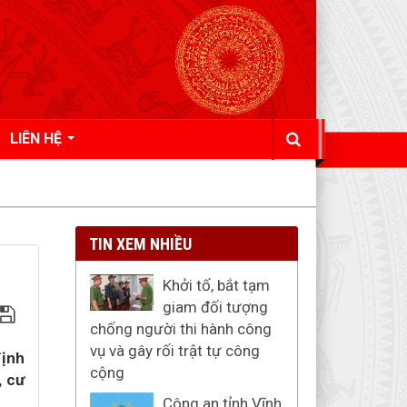
LIÊN HỆ
TIN XEM NHIỀU
Khởi tố, bắt tạm
giam đối tượng
chống người thi hành công
vụ và gây rối trật tự công
định
cộng
, cư
Công an tỉnh Vĩnh