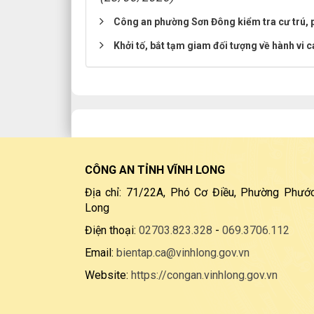
Công an phường Sơn Đông kiểm tra cư trú, p
Khởi tố, bắt tạm giam đối tượng về hành vi c
CÔNG AN TỈNH VĨNH LONG
Địa chỉ: 71/22A, Phó Cơ Điều, Phường Phước
Long
Điện thoại:
02703.823.328
-
069.3706.112
Email:
bientap.ca@vinhlong.gov.vn
Website:
https://congan.vinhlong.gov.vn