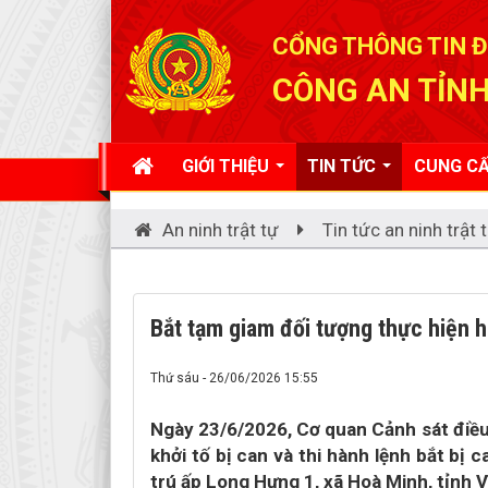
Đã kết nối EMC
CỔNG THÔNG TIN Đ
CÔNG AN TỈNH
GIỚI THIỆU
TIN TỨC
CUNG CẤ
An ninh trật tự
Tin tức an ninh trật 
Bắt tạm giam đối tượng thực hiện h
Thứ sáu - 26/06/2026 15:55
Ngày 23/6/2026, Cơ quan Cảnh sát điều
khởi tố bị can và thi hành lệnh bắt 
trú ấp Long Hưng 1, xã Hoà Minh, tỉnh V