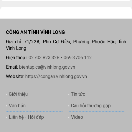
CÔNG AN TỈNH VĨNH LONG
Địa chỉ: 71/22A, Phó Cơ Điều, Phường Phước Hậu, tỉnh
Vĩnh Long
Điện thoại:
02703.823.328
-
069.3706.112
Email:
bientap.ca@vinhlong.gov.vn
Website:
https://congan.vinhlong.gov.vn
Giới thiệu
Tin tức
Văn bản
Câu hỏi thường gặp
Liên hệ - Hỏi đáp
Video