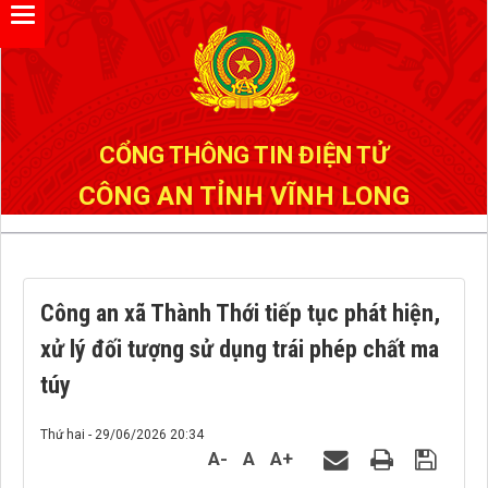
Đã kết nối EMC
CỔNG THÔNG TIN ĐIỆN TỬ
CÔNG AN TỈNH VĨNH LONG
Công an xã Thành Thới tiếp tục phát hiện,
xử lý đối tượng sử dụng trái phép chất ma
túy
Thứ hai - 29/06/2026 20:34
A-
A
A+