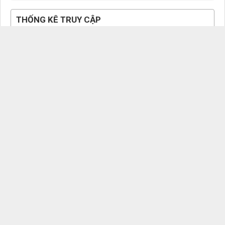
THỐNG KÊ TRUY CẬP
Đang truy cập
80
Máy chủ tìm kiếm
21
Khách viếng thăm
59
10,039
Hôm nay
Tháng hiện tại
76,494
Tổng lượt truy cập
2,864,701