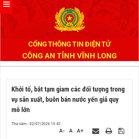
Đã kết nối EMC
CỔNG THÔNG TIN ĐIỆN TỬ
CÔNG AN TỈNH VĨNH LONG
Khởi tố, bắt tạm giam các đối tượng trong
vụ sản xuất, buôn bán nước yến giả quy
mô lớn
Thứ năm - 02/07/2026 15:42
A-
A
A+