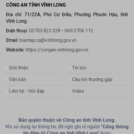
CÔNG AN TỈNH VĨNH LONG
Địa chỉ: 71/22A, Phó Cơ Điều, Phường Phước Hậu, tỉnh
Vĩnh Long
Điện thoại:
02703.823.328
-
069.3706.112
Email:
bientap.ca@vinhlong.gov.vn
Website:
https://congan.vinhlong.gov.vn
Giới thiệu
Tin tức
Văn bản
Câu hỏi thường gặp
Liên hệ - Hỏi đáp
Video
Bản quyền thuộc về Công an tỉnh Vĩnh Long.
Khi sử dụng lại thông tin, đề nghị ghi rõ nguồn "
Cổng thông
tin điện tử Công an tỉnh Vĩnh Long
" hoặc