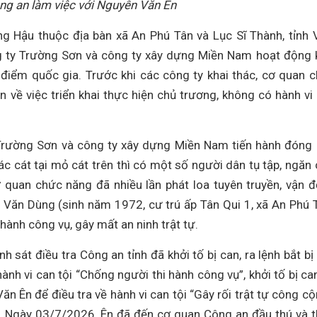
ng an làm việc với Nguyễn Văn Ên
g Hậu thuộc địa bàn xã An Phú Tân và Lục Sĩ Thành, tỉnh 
 ty Trường Sơn và công ty xây dựng Miền Nam hoạt động 
điểm quốc gia. Trước khi các công ty khai thác, cơ quan 
 về việc triển khai thực hiện chủ trương, không có hành vi
Trường Sơn và công ty xây dựng Miền Nam tiến hành đóng
c cát tại mỏ cát trên thì có một số người dân tụ tập, ngăn 
quan chức năng đã nhiều lần phát loa tuyên truyền, vận 
Văn Dùng (sinh năm 1972, cư trú ấp Tân Qui 1, xã An Phú 
 hành công vụ, gây mất an ninh trật tự.
sát điều tra Công an tỉnh đã khởi tố bị can, ra lệnh bắt bị
h vi can tội “Chống người thi hành công vụ”, khởi tố bị can
ăn Ên để điều tra về hành vi can tội “Gây rối trật tự công cộ
g. Ngày 03/7/2026, Ên đã đến cơ quan Công an đầu thú và 