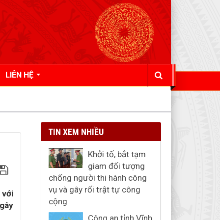
LIÊN HỆ
TIN XEM NHIỀU
Khởi tố, bắt tạm
giam đối tượng
chống người thi hành công
vụ và gây rối trật tự công
 với
cộng
 gây
Công an tỉnh Vĩnh