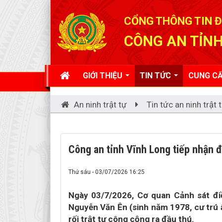
Đã kết nối EMC
CỔNG THÔNG TIN Đ
CÔNG AN TỈNH
GIỚI THIỆU
TIN TỨC
CUNG CẤ
An ninh trật tự
Tin tức an ninh trật 
Công an tỉnh Vĩnh Long tiếp nhận đ
Thứ sáu - 03/07/2026 16:25
Ngày 03/7/2026, Cơ quan Cảnh sát điề
Nguyễn Văn Ên (sinh năm 1978, cư trú ấp
rối trật tự công cộng ra đầu thú.