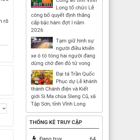
Công an tỉnh Vĩnh
Long tổ chức Lễ
công bố quyết định thăng
m rõ
cấp bậc hàm đợt I năm
2026
Tạm giữ hình sự
người điều khiển
xe ô tô tông hai người đang
dừng chờ đèn đỏ tử vong
Đại tá Trần Quốc
Phục dự Lễ khánh
thành Chánh điện và Kiết
giới Si Ma chùa Sleng Cũ, xã
Tập Sơn, tỉnh Vĩnh Long
THỐNG KÊ TRUY CẬP
Đang truy
64