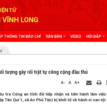
IỆN TỬ
 VĨNH LONG
P THÔNG TIN BÁO CHÍ
VĂN BẢN
VIDEO
HỎI ĐÁP
tự
ối tượng gây rối trật tự công cộng đầu thú
A-
A
A+
u tra Công an tỉnh đã tiếp nhận và tiến hành làm việc
 Tân Qui 1, xã An Phú Tân) bị khởi tố về hành vi can tội