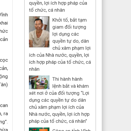
quyền, lợi ích hợp pháp của
tổ chức, cá nhân
Vĩnh
Khởi tố, bắt tạm
khai
giam đối tượng
chức
lợi dụng các
 cản
quyền tự do, dân
chủ xâm phạm lợi
ích của Nhà nước, quyền, lợi
 cọc
ích hợp pháp của tổ chức, cá
cản,
nhân
động
Thi hành hành
Tân)
lệnh bắt và khám
xét nơi ở của đối tượng “Lợi
dụng các quyền tự do dân
 can
chủ xâm phạm lợi ích của
, ra
Nhà nước, quyền, lợi ích hợp
pháp của tổ chức, cá nhân”
ng”.
thừa