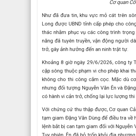
Cơ quan Cô
Như đã đưa tin, khu vực mỏ cát trên sôn
Long được UBND tỉnh cấp phép cho công
thác nhằm phục vụ các công trình trọng 
năng đã tuyên truyền, vận động người dân
trở, gây ảnh hưởng đến an ninh trật tự.
Khoảng 8 giờ ngày 29/6/2026, công ty 
cặp sông thuộc phạm vi cho phép khai thá
không cho thi công cắm cọc. Mặc dù cơ 
nhưng đối tượng Nguyễn Văn Ên và Đặng 
có hành vi cản trở, chống lại lực lượng thi
Với chứng cứ thu thập được, Cơ quan Cảnh 
tạm giam Đặng Văn Dùng để điều tra về hàn
lệnh bắt bị can tạm giam đối với Nguyễn V
Tuy nhiên, Ên đã bỏ trốn khỏi địa phươn