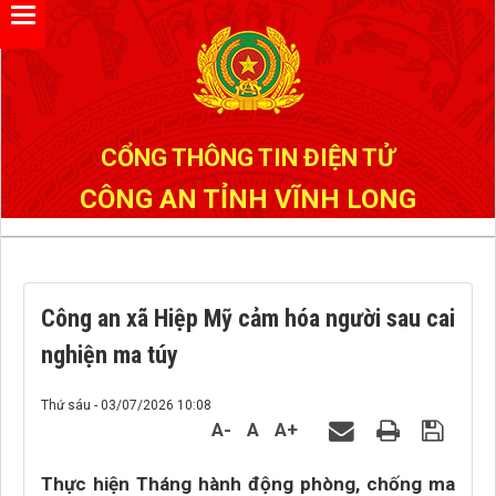
Đã kết nối EMC
CỔNG THÔNG TIN ĐIỆN TỬ
CÔNG AN TỈNH VĨNH LONG
Công an xã Hiệp Mỹ cảm hóa người sau cai
nghiện ma túy
Thứ sáu - 03/07/2026 10:08
A-
A
A+
Thực hiện Tháng hành động phòng, chống ma