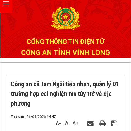
Đã kết nối EMC
CỔNG THÔNG TIN ĐIỆN TỬ
CÔNG AN TỈNH VĨNH LONG
Công an xã Tam Ngãi tiếp nhận, quản lý 01
trường hợp cai nghiện ma túy trở về địa
phương
Thứ sáu - 26/06/2026 14:47
A-
A
A+