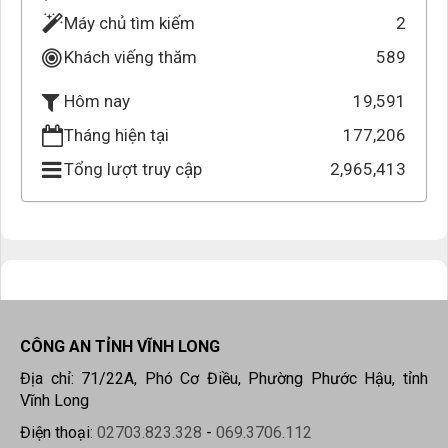
Máy chủ tìm kiếm
2
Khách viếng thăm
589
19,591
Hôm nay
Tháng hiện tại
177,206
Tổng lượt truy cập
2,965,413
CÔNG AN TỈNH VĨNH LONG
Địa chỉ: 71/22A, Phó Cơ Điều, Phường Phước Hậu, tỉnh
Vĩnh Long
Điện thoại:
02703.823.328
-
069.3706.112