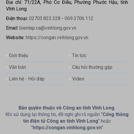
Địa chỉ: 71/22A, Phó Cơ Điều, Phường Phước Hậu, tỉnh
Vĩnh Long
Điện thoại:
02703.823.328
-
069.3706.112
Email:
bientap.ca@vinhlong.gov.vn
Website:
https://congan.vinhlong.gov.vn
Giới thiệu
Tin tức
Văn bản
Câu hỏi thường gặp
Liên hệ - Hỏi đáp
Video
Bản quyền thuộc về Công an tỉnh Vĩnh Long.
Khi sử dụng lại thông tin, đề nghị ghi rõ nguồn "
Cổng thông
tin điện tử Công an tỉnh Vĩnh Long
" hoặc
"
https://congan.vinhlong.gov.vn
"