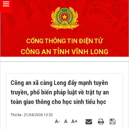
Đã kết nối EMC
CỔNG THÔNG TIN ĐIỆN TỬ
CÔNG AN TỈNH VĨNH LONG
Công an xã càng Long đẩy mạnh tuyên
truyền, phổ biến pháp luật về trật tự an
toàn giao thông cho học sinh tiểu học
Thứ ba - 21/04/2026 13:32
A-
A
A+