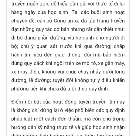
truyền ngắn gọn, dễ hiểu, gần gũi với thực tế đi lại
hằng ngày của học sinh. Tại các buổi sinh hoạt
chuyên đề, cán bộ Công an xã đã tập trung truyền
đạt những quy tắc cơ bản nhưng rất cần thiết như:
đi bộ đúng phần đường, vỉa hè dành cho người đi
bộ; chú ý quan sát trước khi qua đường; chấp
hành tín hiệu đèn giao thông; đội mũ bảo hiểm
đúng quy cách khi ngồi trên xe mô tô, xe gắn máy,
xe máy điện; không vui chơi, chạy nhảy dưới lòng
đường, lề đường; tuyệt đối không tự ý điều khiển
phương tiện khi chưa đủ tuổi theo quy định.
Điểm nổi bật của hoạt động tuyên truyền lần này
là không chỉ dừng lại ở việc phổ biến các quy định
pháp luật một cách đơn thuần, mà còn chú trọng
hướng dẫn kỹ năng thực tế và giúp học sinh nhận
diện những tình huống mất an toàn thường gặp.