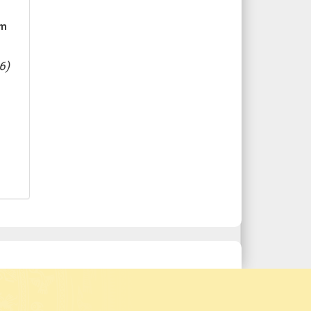
ầm
6)