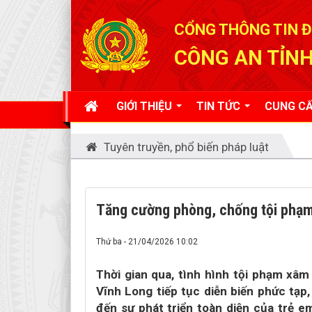
Đã kết nối EMC
CỔNG THÔNG TIN Đ
CÔNG AN TỈNH
GIỚI THIỆU
TIN TỨC
CUNG CẤ
Tuyên truyền, phổ biến pháp luật
Tăng cường phòng, chống tội phạm x
Thứ ba - 21/04/2026 10:02
Thời gian qua, tình hình tội phạm xâm
Vĩnh Long tiếp tục diễn biến phức tạp
đến sự phát triển toàn diện của trẻ em