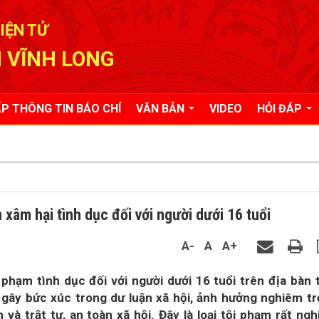
IỆN TỬ
 VĨNH LONG
P THÔNG TIN BÁO CHÍ
VĂN BẢN
VIDEO
HỎI ĐÁP
âm hại tình dục đối với người dưới 16 tuổi
A-
A
A+
 phạm tình dục đối với người dưới 16 tuổi trên địa bàn 
, gây bức xúc trong dư luận xã hội, ảnh hưởng nghiêm t
 và trật tự, an toàn xã hội. Đây là loại tội phạm rất ng