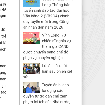
m lý
Long Thông báo
g đã
tuyển sinh đào tạo đại học
phạm
Văn bằng 2 (VB2CA) chính
quy tuyển mới trong Công
an nhân dân năm 2026
 đối
Vĩnh Long: 73
 trẻ
chiến sĩ nghĩa vụ
ỉ là
tham gia CAND
rách
được chuyển sang chế độ
phục vụ chuyên nghiệp
Lời ăn năn, hối
 nạn
hận sau phiên xét
mạng
xử
 nạn
Tuyên án bị cáo
iện,
lợi dụng các
 tác
quyền tự do dân chủ xâm
ẽ.
phạm lợi ích của Nhà nước,