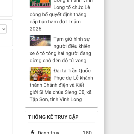
Công an tỉnh Vĩnh
Long tổ chức Lễ
công bố quyết định thăng
cấp bậc hàm đợt I năm
2026
Tạm giữ hình sự
người điều khiển
xe ô tô tông hai người đang
dừng chờ đèn đỏ tử vong
Đại tá Trần Quốc
Phục dự Lễ khánh
thành Chánh điện và Kiết
giới Si Ma chùa Sleng Cũ, xã
Tập Sơn, tỉnh Vĩnh Long
THỐNG KÊ TRUY CẬP
Đang truy
180