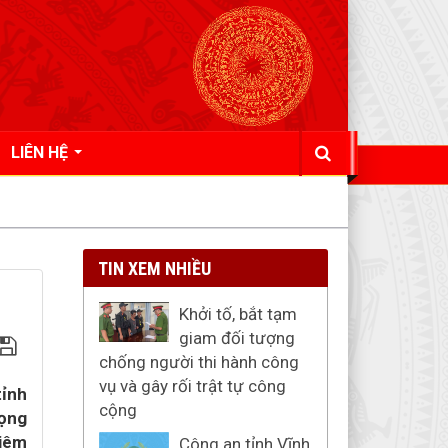
LIÊN HỆ
TIN XEM NHIỀU
Khởi tố, bắt tạm
giam đối tượng
chống người thi hành công
vụ và gây rối trật tự công
tỉnh
cộng
rọng
hiêm
Công an tỉnh Vĩnh