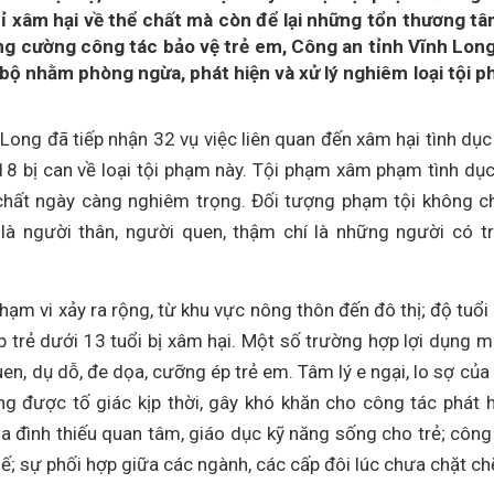
ỉ xâm hại về thể chất mà còn để lại những tổn thương tâ
ăng cường công tác bảo vệ trẻ em, Công an tỉnh Vĩnh Lon
 bộ nhằm phòng ngừa, phát hiện và xử lý nghiêm loại tội 
Long đã tiếp nhận 32 vụ việc liên quan đến xâm hại tình dục
 18 bị can về loại tội phạm này. Tội phạm xâm phạm tình dục
chất ngày càng nghiêm trọng. Đối tượng phạm tội không ch
 là người thân, người quen, thậm chí là những người có t
phạm vi xảy ra rộng, từ khu vực nông thôn đến đô thị; độ tuổi
p trẻ dưới 13 tuổi bị xâm hại. Một số trường hợp lợi dụng 
en, dụ dỗ, đe dọa, cưỡng ép trẻ em. Tâm lý e ngại, lo sợ của
ng được tố giác kịp thời, gây khó khăn cho công tác phát h
gia đình thiếu quan tâm, giáo dục kỹ năng sống cho trẻ; công
ế; sự phối hợp giữa các ngành, các cấp đôi lúc chưa chặt ch