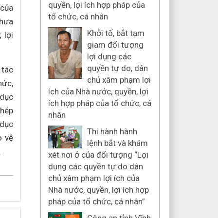
quyền, lợi ích hợp pháp của
 của
tổ chức, cá nhân
chưa
Khởi tố, bắt tạm
 lợi
giam đối tượng
lợi dụng các
quyền tự do, dân
 tác
chủ xâm phạm lợi
hức,
ích của Nhà nước, quyền, lợi
 dục
ích hợp pháp của tổ chức, cá
ghép
nhân
 dục
Thi hành hành
o vệ
lệnh bắt và khám
.
xét nơi ở của đối tượng “Lợi
dụng các quyền tự do dân
chủ xâm phạm lợi ích của
Nhà nước, quyền, lợi ích hợp
pháp của tổ chức, cá nhân”