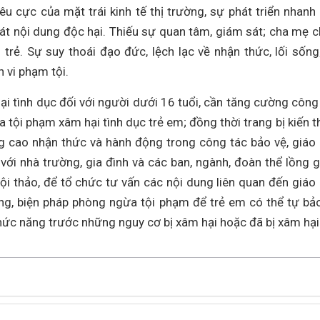
u cực của mặt trái kinh tế thị trường, sự phát triển nhanh
át nội dung độc hại. Thiếu sự quan tâm, giám sát; cha mẹ 
trẻ. Sự suy thoái đạo đức, lệch lạc về nhận thức, lối sống;
h vi phạm tội.
i tình dục đối với người dưới 16 tuổi, cần tăng cường công
 tội phạm xâm hại tình dục trẻ em; đồng thời trang bị kiến t
 cao nhận thức và hành động trong công tác bảo vệ, giáo
với nhà trường, gia đình và các ban, ngành, đoàn thể lồng 
hội thảo, để tổ chức tư vấn các nội dung liên quan đến giáo
ộng, biện pháp phòng ngừa tội phạm để trẻ em có thể tự bả
chức năng trước những nguy cơ bị xâm hại hoặc đã bị xâm hại