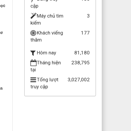
cập
học
Máy chủ tìm
3
kiếm
Khách viếng
177
cơ
thăm
81,180
Hôm nay
Tháng hiện
238,795
tại
Tổng lượt
3,027,002
truy cập
ền