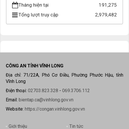
Tháng hiện tại
191,275
Tổng lượt truy cập
2,979,482
CÔNG AN TỈNH VĨNH LONG
Địa chỉ: 71/22A, Phó Cơ Điều, Phường Phước Hậu, tỉnh
Vĩnh Long
Điện thoại:
02703.823.328
-
069.3706.112
Email:
bientap.ca@vinhlong.gov.vn
Website:
https://congan.vinhlong.gov.vn
Giới thiệu
Tin tức