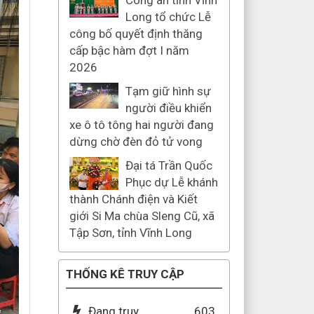
Công an tỉnh Vĩnh
Long tổ chức Lễ
công bố quyết định thăng
cấp bậc hàm đợt I năm
2026
Tạm giữ hình sự
người điều khiển
xe ô tô tông hai người đang
dừng chờ đèn đỏ tử vong
Đại tá Trần Quốc
Phục dự Lễ khánh
thành Chánh điện và Kiết
giới Si Ma chùa Sleng Cũ, xã
Tập Sơn, tỉnh Vĩnh Long
THỐNG KÊ TRUY CẬP
Đang truy
603