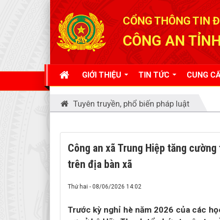
Đã kết nối EMC
CỔNG THÔNG TIN Đ
CÔNG AN TỈNH
GIỚI THIỆU
TIN TỨC
CUNG CẤ
Tuyên truyền, phổ biến pháp luật
Công an xã Trung Hiệp tăng cường t
trên địa bàn xã
Thứ hai - 08/06/2026 14:02
Trước kỳ nghỉ hè năm 2026 của các học