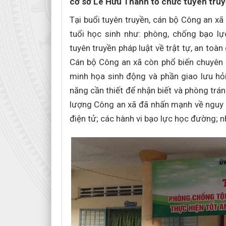
cơ sở Lê Hữu Thanh tổ chức tuyên truyề
Tại buổi tuyên truyền, cán bộ Công an xã 
tuổi học sinh như: phòng, chống bạo l
tuyên truyền pháp luật về trật tự, an toà
Cán bộ Công an xã còn phổ biến chuyên đ
minh họa sinh động và phần giao lưu hỏi
năng cần thiết để nhận biết và phòng trá
lượng Công an xã đã nhấn mạnh về nguy c
điện tử; các hành vi bạo lực học đường; 