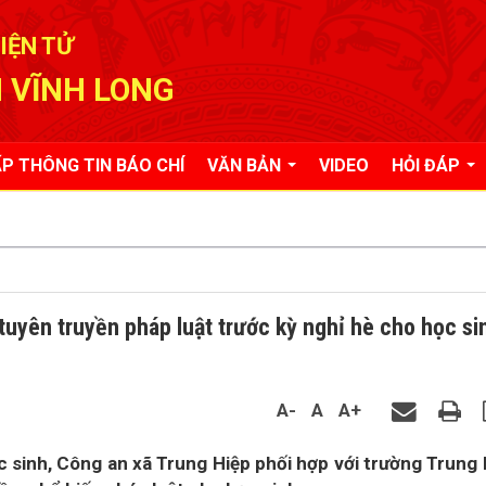
IỆN TỬ
 VĨNH LONG
P THÔNG TIN BÁO CHÍ
VĂN BẢN
VIDEO
HỎI ĐÁP
uyên truyền pháp luật trước kỳ nghỉ hè cho học si
A-
A
A+
 sinh, Công an xã Trung Hiệp phối hợp với trường Trung