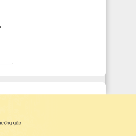
n
thường gặp