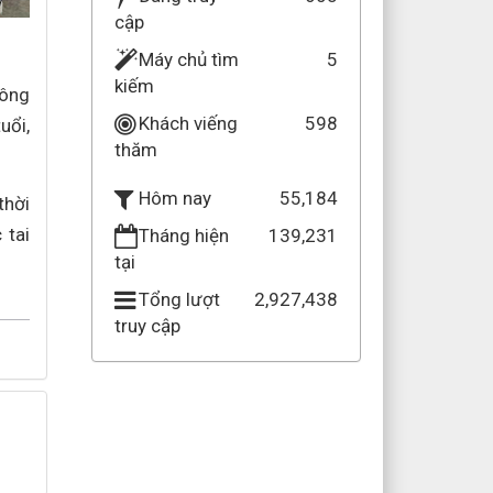
cập
Máy chủ tìm
5
kiếm
hông
Khách viếng
598
uổi,
thăm
55,184
Hôm nay
thời
 tai
Tháng hiện
139,231
tại
Tổng lượt
2,927,438
truy cập