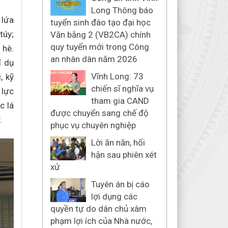
Long Thông báo
 lứa
tuyển sinh đào tạo đại học
túy;
Văn bằng 2 (VB2CA) chính
quy tuyển mới trong Công
 hè.
an nhân dân năm 2026
í dụ
Vĩnh Long: 73
, kỹ
chiến sĩ nghĩa vụ
 lực
tham gia CAND
c lá
được chuyển sang chế độ
y.
phục vụ chuyên nghiệp
Lời ăn năn, hối
hận sau phiên xét
xử
Tuyên án bị cáo
lợi dụng các
quyền tự do dân chủ xâm
phạm lợi ích của Nhà nước,