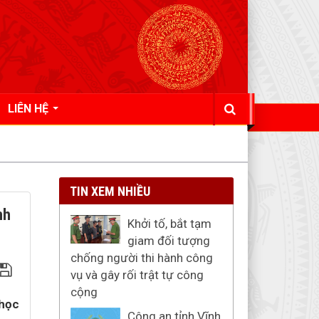
LIÊN HỆ
TIN XEM NHIỀU
nh
Khởi tố, bắt tạm
giam đối tượng
chống người thi hành công
vụ và gây rối trật tự công
cộng
 học
Công an tỉnh Vĩnh