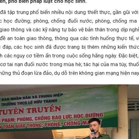
n, phổ biến pháp luật cho học sinh.
đã tập trung phổ biến nhiều nội dung thiết thực, gần gũi với
ực học đường; phòng, chống đuối nước; phòng, chống ma 
n giao thông và các kỹ năng tự bảo vệ bản thân trong dịp nghỉ
ề an toàn giao thông, thông qua các tình huống thực tế, v
 đáp, các học sinh đã được trang bị thêm những kiến thức
nh các nguy cơ tiềm ẩn trong cuộc sống hằng ngày. Đặc biệt,
ơ tai nạn đuối nước trong mùa hè; tác hại của ma túy, thuố
những thủ đoạn lừa đảo, dụ dỗ trên không gian mạng hiện na