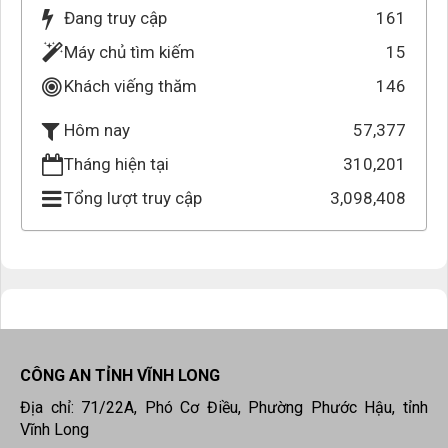
Đang truy cập
161
Máy chủ tìm kiếm
15
Khách viếng thăm
146
57,377
Hôm nay
Tháng hiện tại
310,201
Tổng lượt truy cập
3,098,408
CÔNG AN TỈNH VĨNH LONG
Địa chỉ: 71/22A, Phó Cơ Điều, Phường Phước Hậu, tỉnh
Vĩnh Long