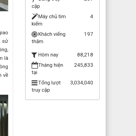
cập
Máy chủ tìm
4
kiếm
giao
Khách viếng
197
, sử
thăm
ông,
88,218
Hôm nay
m là
Tháng hiện
245,833
hông
tại
m về
Tổng lượt
3,034,040
truy cập