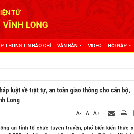
IỆN TỬ
 VĨNH LONG
P THÔNG TIN BÁO CHÍ
VĂN BẢN
VIDEO
HỎI ĐÁP
áp luật về trật tự, an toàn giao thông cho cán bộ,
ĩnh Long
A-
A
A+
ông an tỉnh tổ chức tuyên truyền, phổ biến kiến thức 