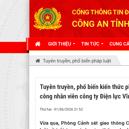
Đã kết nối EMC
CỔNG THÔNG TIN Đ
CÔNG AN TỈNH
GIỚI THIỆU
TIN TỨC
CUNG CẤ
Tuyên truyền, phổ biến pháp luật
Tuyên truyền, phổ biến kiến thức ph
công nhân viên công ty Điện lực V
Thứ hai - 01/06/2026 21:52
Vừa qua, Phòng Cảnh sát giao thông C