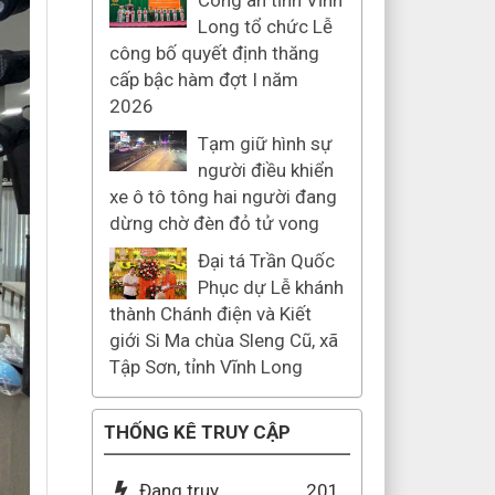
Công an tỉnh Vĩnh
Long tổ chức Lễ
công bố quyết định thăng
cấp bậc hàm đợt I năm
2026
Tạm giữ hình sự
người điều khiển
xe ô tô tông hai người đang
dừng chờ đèn đỏ tử vong
Đại tá Trần Quốc
Phục dự Lễ khánh
thành Chánh điện và Kiết
giới Si Ma chùa Sleng Cũ, xã
Tập Sơn, tỉnh Vĩnh Long
THỐNG KÊ TRUY CẬP
Đang truy
201