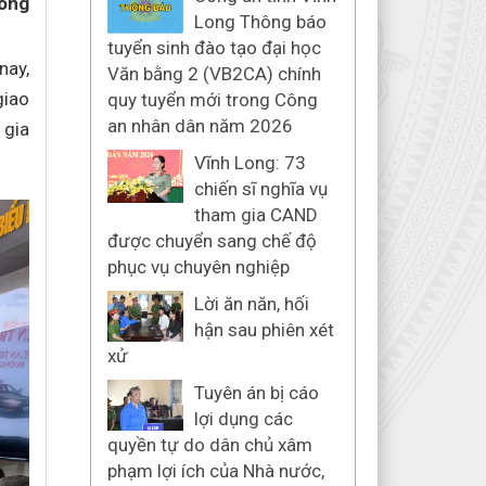
Long
Long Thông báo
tuyển sinh đào tạo đại học
nay,
Văn bằng 2 (VB2CA) chính
giao
quy tuyển mới trong Công
an nhân dân năm 2026
 gia
Vĩnh Long: 73
chiến sĩ nghĩa vụ
tham gia CAND
được chuyển sang chế độ
phục vụ chuyên nghiệp
Lời ăn năn, hối
hận sau phiên xét
xử
Tuyên án bị cáo
lợi dụng các
quyền tự do dân chủ xâm
phạm lợi ích của Nhà nước,