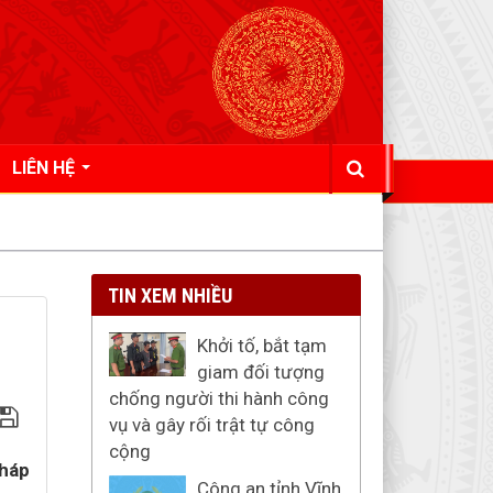
LIÊN HỆ
TIN XEM NHIỀU
Khởi tố, bắt tạm
giam đối tượng
chống người thi hành công
vụ và gây rối trật tự công
cộng
pháp
Công an tỉnh Vĩnh