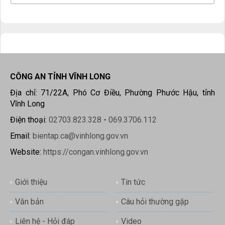
CÔNG AN TỈNH VĨNH LONG
Địa chỉ: 71/22A, Phó Cơ Điều, Phường Phước Hậu, tỉnh
Vĩnh Long
Điện thoại:
02703.823.328
-
069.3706.112
Email:
bientap.ca@vinhlong.gov.vn
Website:
https://congan.vinhlong.gov.vn
Giới thiệu
Tin tức
Văn bản
Câu hỏi thường gặp
Liên hệ - Hỏi đáp
Video