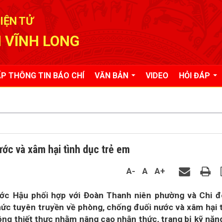
IỆN TỬ
 VĨNH LONG
P THÔNG TIN BÁO CHÍ
VĂN BẢN
VIDEO
HỎI ĐÁP
ớc và xâm hại tình dục trẻ em
A-
A
A+
ớc Hậu phối hợp với Đoàn Thanh niên phường và Chi đ
ức tuyên truyền về phòng, chống đuối nước và xâm hại 
ộng thiết thực nhằm nâng cao nhận thức, trang bị kỹ năn