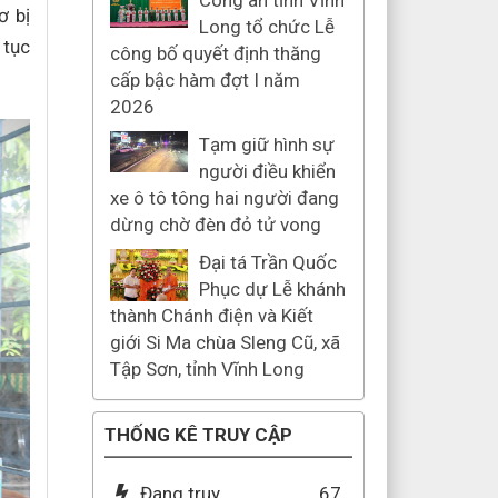
Công an tỉnh Vĩnh
ơ bị
Long tổ chức Lễ
 tục
công bố quyết định thăng
cấp bậc hàm đợt I năm
2026
Tạm giữ hình sự
người điều khiển
xe ô tô tông hai người đang
dừng chờ đèn đỏ tử vong
Đại tá Trần Quốc
Phục dự Lễ khánh
thành Chánh điện và Kiết
giới Si Ma chùa Sleng Cũ, xã
Tập Sơn, tỉnh Vĩnh Long
THỐNG KÊ TRUY CẬP
Đang truy
67