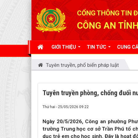
Đã kết nối EMC
CỔNG THÔNG TIN Đ
CÔNG AN TỈNH
GIỚI THIỆU
TIN TỨC
CUNG CẤ
Tuyên truyền, phổ biến pháp luật
Tuyên truyền phòng, chống đuối nư
Thứ hai - 25/05/2026 09:22
Ngày 20/5/2026, Công an phường Phư
trường Trung học cơ sở Trần Phú tổ ch
dục trẻ em cho học sinh. Đây là hoạt đ