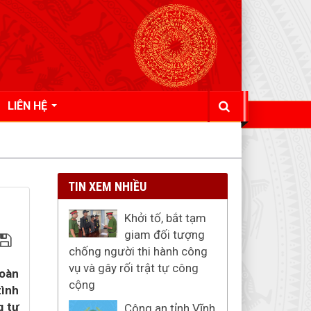
LIÊN HỆ
TIN XEM NHIỀU
Khởi tố, bắt tạm
giam đối tượng
chống người thi hành công
vụ và gây rối trật tự công
oàn
cộng
tình
g tự
Công an tỉnh Vĩnh