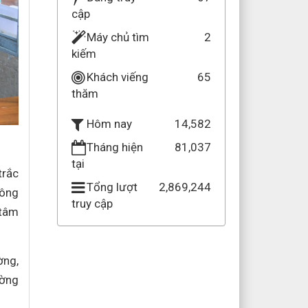
cập
Máy chủ tìm
2
kiếm
Khách viếng
65
thăm
14,582
Hôm nay
Tháng hiện
81,037
tại
trắc
Tổng lượt
2,869,244
hông
truy cập
 tâm
ờng,
ường