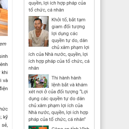
quyền, lợi ích hợp pháp của
tổ chức, cá nhân
Khởi tố, bắt tạm
giam đối tượng
lợi dụng các
quyền tự do, dân
 em
chủ xâm phạm lợi
ích của Nhà nước, quyền, lợi
sinh
ích hợp pháp của tổ chức, cá
kênh
nhân
 khi
Thi hành hành
i và
lệnh bắt và khám
điện
xét nơi ở của đối tượng “Lợi
dụng các quyền tự do dân
chủ xâm phạm lợi ích của
thức
Nhà nước, quyền, lợi ích hợp
; kỹ
pháp của tổ chức, cá nhân”
 sẻ,