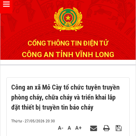
Đã kết nối EMC
CỔNG THÔNG TIN ĐIỆN TỬ
CÔNG AN TỈNH VĨNH LONG
Công an xã Mỏ Cày tổ chức tuyên truyền
phòng cháy, chữa cháy và triển khai lắp
đặt thiết bị truyền tin báo cháy
Thứ tư - 27/05/2026 20:30
A-
A
A+