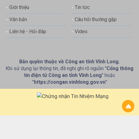
Giới thiệu
Tin tức
Văn bản
Câu hỏi thường gặp
Liên hệ - Hỏi đáp
Video
Bản quyền thuộc về Công an tỉnh Vĩnh Long.
Khi sử dụng lại thông tin, đề nghị ghi rõ nguồn "
Cổng thông
tin điện tử Công an tỉnh Vĩnh Long
" hoặc
"
https://congan.vinhlong.gov.vn
"