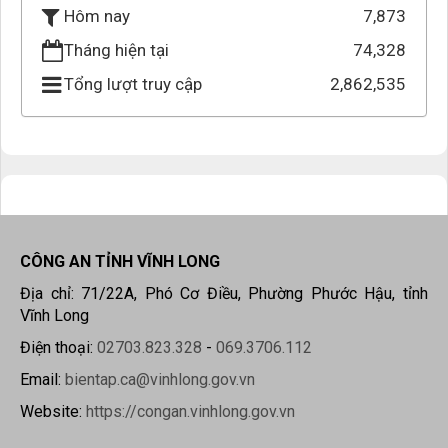
7,873
Hôm nay
Tháng hiện tại
74,328
Tổng lượt truy cập
2,862,535
CÔNG AN TỈNH VĨNH LONG
Địa chỉ: 71/22A, Phó Cơ Điều, Phường Phước Hậu, tỉnh
Vĩnh Long
Điện thoại:
02703.823.328
-
069.3706.112
Email:
bientap.ca@vinhlong.gov.vn
Website:
https://congan.vinhlong.gov.vn