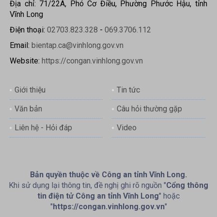
Địa chỉ: 71/22A, Phó Cơ Điều, Phường Phước Hậu, tỉnh
Vĩnh Long
Điện thoại:
02703.823.328
-
069.3706.112
Email:
bientap.ca@vinhlong.gov.vn
Website:
https://congan.vinhlong.gov.vn
Giới thiệu
Tin tức
Văn bản
Câu hỏi thường gặp
Liên hệ - Hỏi đáp
Video
Bản quyền thuộc về Công an tỉnh Vĩnh Long.
Khi sử dụng lại thông tin, đề nghị ghi rõ nguồn "
Cổng thông
tin điện tử Công an tỉnh Vĩnh Long
" hoặc
"
https://congan.vinhlong.gov.vn
"