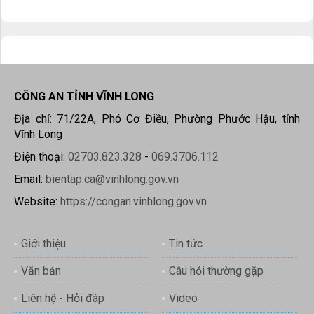
CÔNG AN TỈNH VĨNH LONG
Địa chỉ: 71/22A, Phó Cơ Điều, Phường Phước Hậu, tỉnh
Vĩnh Long
Điện thoại:
02703.823.328
-
069.3706.112
Email:
bientap.ca@vinhlong.gov.vn
Website:
https://congan.vinhlong.gov.vn
Giới thiệu
Tin tức
Văn bản
Câu hỏi thường gặp
Liên hệ - Hỏi đáp
Video