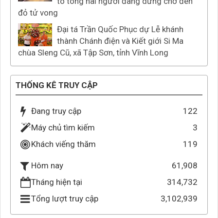
tô tông hai người đang dừng chờ đèn
đỏ tử vong
Đại tá Trần Quốc Phục dự Lễ khánh
thành Chánh điện và Kiết giới Si Ma
chùa Sleng Cũ, xã Tập Sơn, tỉnh Vĩnh Long
THỐNG KÊ TRUY CẬP
Đang truy cập
122
Máy chủ tìm kiếm
3
Khách viếng thăm
119
61,908
Hôm nay
Tháng hiện tại
314,732
Tổng lượt truy cập
3,102,939