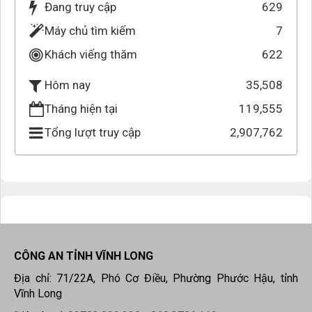
Đang truy cập
629
Máy chủ tìm kiếm
7
Khách viếng thăm
622
35,508
Hôm nay
Tháng hiện tại
119,555
Tổng lượt truy cập
2,907,762
CÔNG AN TỈNH VĨNH LONG
Địa chỉ: 71/22A, Phó Cơ Điều, Phường Phước Hậu, tỉnh
Vĩnh Long