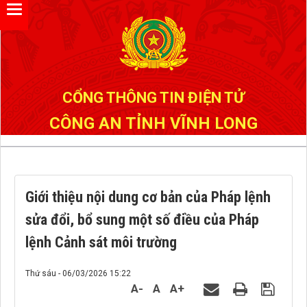
Đã kết nối EMC
CỔNG THÔNG TIN ĐIỆN TỬ
CÔNG AN TỈNH VĨNH LONG
Giới thiệu nội dung cơ bản của Pháp lệnh
sửa đổi, bổ sung một số điều của Pháp
lệnh Cảnh sát môi trường
Thứ sáu - 06/03/2026 15:22
A-
A
A+