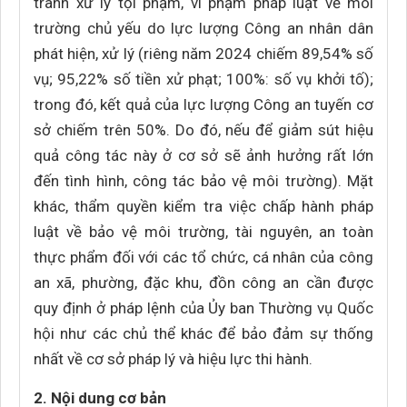
tranh xử lý tội phạm, vi phạm pháp luật về môi
trường chủ yếu do lực lượng Công an nhân dân
phát hiện, xử lý (riêng năm 2024 chiếm 89,54% số
vụ; 95,22% số tiền xử phạt; 100%: số vụ khởi tố);
trong đó, kết quả của lực lượng Công an tuyến cơ
sở chiếm trên 50%. Do đó, nếu để giảm sút hiệu
quả công tác này ở cơ sở sẽ ảnh hưởng rất lớn
đến tình hình, công tác bảo vệ môi trường). Mặt
khác, thẩm quyền kiểm tra việc chấp hành pháp
luật về bảo vệ môi trường, tài nguyên, an toàn
thực phẩm đối với các tổ chức, cá nhân của công
an xã, phường, đặc khu, đồn công an cần được
quy định ở pháp lệnh của Ủy ban Thường vụ Quốc
hội như các chủ thể khác để bảo đảm sự thống
nhất về cơ sở pháp lý và hiệu lực thi hành.
2. Nội dung cơ bản