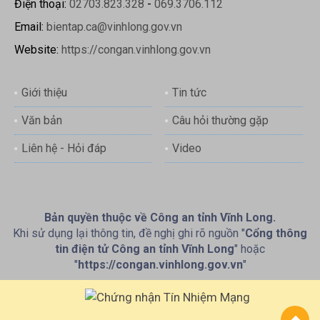
Điện thoại:
02703.823.328
-
069.3706.112
Email:
bientap.ca@vinhlong.gov.vn
Website:
https://congan.vinhlong.gov.vn
Giới thiệu
Tin tức
Văn bản
Câu hỏi thường gặp
Liên hệ - Hỏi đáp
Video
Bản quyền thuộc về Công an tỉnh Vĩnh Long.
Khi sử dụng lại thông tin, đề nghị ghi rõ nguồn "
Cổng thông
tin điện tử Công an tỉnh Vĩnh Long
" hoặc
"
https://congan.vinhlong.gov.vn
"