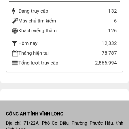
Đang truy cập
132
Máy chủ tìm kiếm
6
Khách viếng thăm
126
12,332
Hôm nay
Tháng hiện tại
78,787
Tổng lượt truy cập
2,866,994
CÔNG AN TỈNH VĨNH LONG
Địa chỉ: 71/22A, Phó Cơ Điều, Phường Phước Hậu, tỉnh