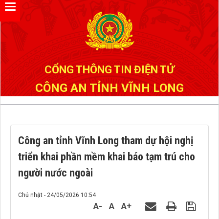
Đã kết nối EMC
CỔNG THÔNG TIN ĐIỆN TỬ
CÔNG AN TỈNH VĨNH LONG
Công an tỉnh Vĩnh Long tham dự hội nghị
triển khai phần mềm khai báo tạm trú cho
người nước ngoài
Chủ nhật - 24/05/2026 10:54
A-
A
A+