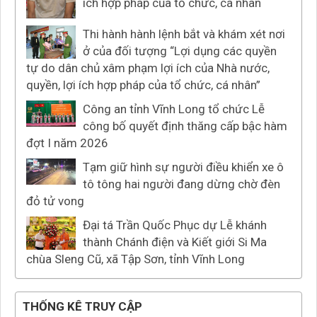
ích hợp pháp của tổ chức, cá nhân
Thi hành hành lệnh bắt và khám xét nơi
ở của đối tượng “Lợi dụng các quyền
tự do dân chủ xâm phạm lợi ích của Nhà nước,
quyền, lợi ích hợp pháp của tổ chức, cá nhân”
Công an tỉnh Vĩnh Long tổ chức Lễ
công bố quyết định thăng cấp bậc hàm
đợt I năm 2026
Tạm giữ hình sự người điều khiển xe ô
tô tông hai người đang dừng chờ đèn
đỏ tử vong
Đại tá Trần Quốc Phục dự Lễ khánh
thành Chánh điện và Kiết giới Si Ma
chùa Sleng Cũ, xã Tập Sơn, tỉnh Vĩnh Long
THỐNG KÊ TRUY CẬP