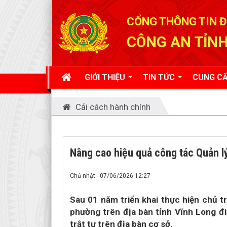
Đã kết nối EMC
CỔNG THÔNG TIN Đ
CÔNG AN TỈNH
GIỚI THIỆU
TIN TỨC
CUNG CẤ
Cải cách hành chính
Nâng cao hiệu quả công tác Quản lý 
Chủ nhật - 07/06/2026 12:27
Sau 01 năm triển khai thực hiện chủ t
phường trên địa bàn tỉnh Vĩnh Long đi
trật tự trên địa bàn cơ sở.