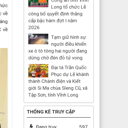
Công an tỉnh Vĩnh
chức
Long tổ chức Lễ
c về
công bố quyết định thăng
cấp bậc hàm đợt I năm
nâng
2026
C về
Tạm giữ hình sự
người điều khiển
xe ô tô tông hai người đang
dừng chờ đèn đỏ tử vong
Đại tá Trần Quốc
Phục dự Lễ khánh
thành Chánh điện và Kiết
giới Si Ma chùa Sleng Cũ, xã
Tập Sơn, tỉnh Vĩnh Long
THỐNG KÊ TRUY CẬP
Đang truy
597