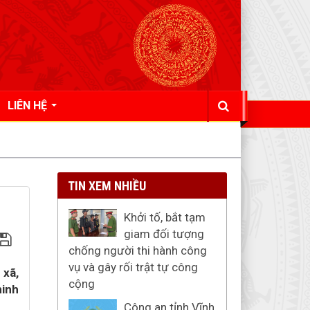
LIÊN HỆ
TIN XEM NHIỀU
Khởi tố, bắt tạm
giam đối tượng
chống người thi hành công
vụ và gây rối trật tự công
 xã,
cộng
ninh
Công an tỉnh Vĩnh