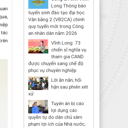
Long Thông báo
quan
tuyển sinh đào tạo đại học
qua,
Văn bằng 2 (VB2CA) chính
hiệp
quy tuyển mới trong Công
 tác
an nhân dân năm 2026
trên
Vĩnh Long: 73
chiến sĩ nghĩa vụ
tham gia CAND
được chuyển sang chế độ
phục vụ chuyên nghiệp
Lời ăn năn, hối
hận sau phiên xét
xử
Tuyên án bị cáo
lợi dụng các
quyền tự do dân chủ xâm
phạm lợi ích của Nhà nước,