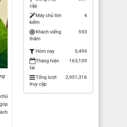
cập
Máy chủ tìm
4
kiếm
Khách viếng
593
thăm
5,494
Hôm nay
Tháng hiện
163,109
tại
ung
Tổng lượt
2,951,316
truy cập
 chủ
 góp
rách