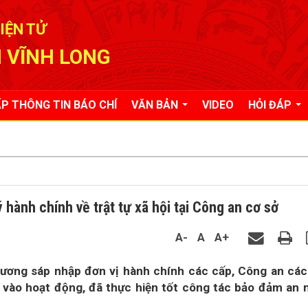
IỆN TỬ
 VĨNH LONG
P THÔNG TIN BÁO CHÍ
VĂN BẢN
VIDEO
HỎI ĐÁP
hành chính về trật tự xã hội tại Công an cơ sở
A-
A
A+
rương sáp nhập đơn vị hành chính các cấp, Công an các
 vào hoạt động, đã thực hiện tốt công tác bảo đảm an 