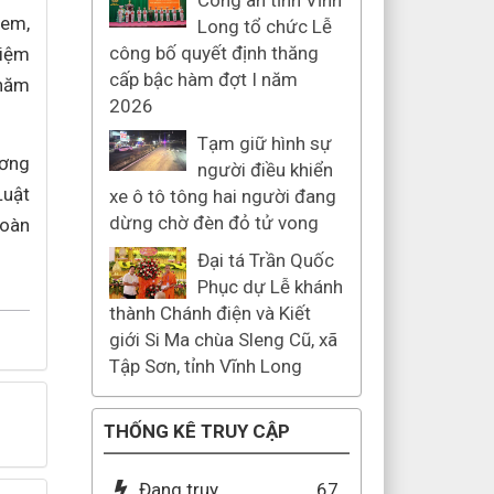
Công an tỉnh Vĩnh
 em,
Long tổ chức Lễ
công bố quyết định thăng
hiệm
cấp bậc hàm đợt I năm
 năm
2026
Tạm giữ hình sự
ương
người điều khiển
Luật
xe ô tô tông hai người đang
dừng chờ đèn đỏ tử vong
toàn
Đại tá Trần Quốc
Phục dự Lễ khánh
thành Chánh điện và Kiết
giới Si Ma chùa Sleng Cũ, xã
Tập Sơn, tỉnh Vĩnh Long
THỐNG KÊ TRUY CẬP
Đang truy
67