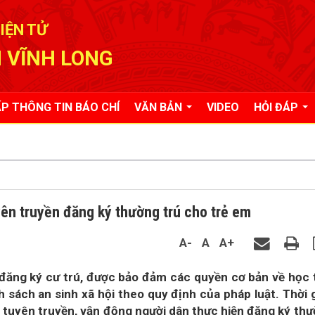
IỆN TỬ
 VĨNH LONG
P THÔNG TIN BÁO CHÍ
VĂN BẢN
VIDEO
HỎI ĐÁP
ên truyền đăng ký thường trú cho trẻ em
A-
A
A+
đăng ký cư trú, được bảo đảm các quyền cơ bản về học 
sách an sinh xã hội theo quy định của pháp luật. Thời 
 tuyên truyền, vận động người dân thực hiện đăng ký th