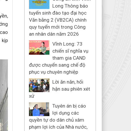
Long Thông báo
tuyển sinh đào tạo đại học
yền,
Văn bằng 2 (VB2CA) chính
ướng
quy tuyển mới trong Công
 cao
an nhân dân năm 2026
 kịp
Vĩnh Long: 73
chiến sĩ nghĩa vụ
tham gia CAND
được chuyển sang chế độ
phục vụ chuyên nghiệp
Lời ăn năn, hối
hận sau phiên xét
xử
Tuyên án bị cáo
lợi dụng các
quyền tự do dân chủ xâm
phạm lợi ích của Nhà nước,