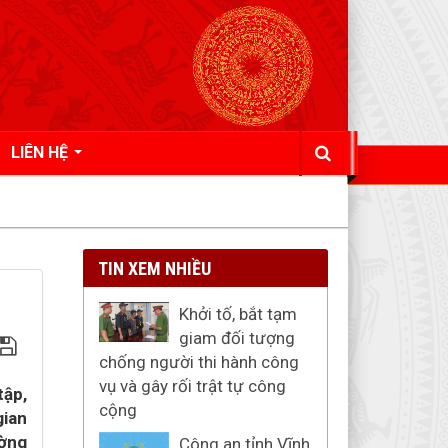
LIÊN HỆ
TIN XEM NHIỀU
Khởi tố, bắt tạm
giam đối tượng
chống người thi hành công
vụ và gây rối trật tự công
tập,
cộng
gian
ường
Công an tỉnh Vĩnh