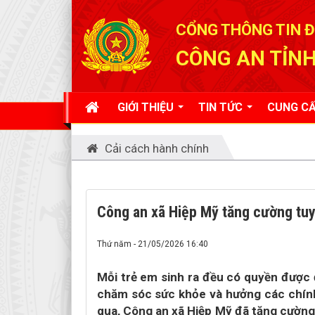
Đã kết nối EMC
CỔNG THÔNG TIN Đ
CÔNG AN TỈNH
GIỚI THIỆU
TIN TỨC
CUNG CẤ
Cải cách hành chính
Công an xã Hiệp Mỹ tăng cường tuy
Thứ năm - 21/05/2026 16:40
Mỗi trẻ em sinh ra đều có quyền được 
chăm sóc sức khỏe và hưởng các chính 
qua, Công an xã Hiệp Mỹ đã tăng cường