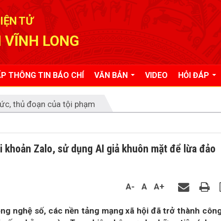
IỆN TỬ
 VĨNH LONG
P THÔNG TIN BÁO CHÍ
VĂN BẢN
VIDEO
HỎI ĐÁP
ức, thủ đoạn của tội phạm
 khoản Zalo, sử dụng AI giả khuôn mặt để lừa đảo
A-
A
A+
ng nghệ số, các nền tảng mạng xã hội đã trở thành côn