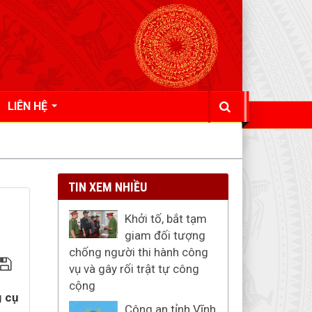
LIÊN HỆ
TIN XEM NHIỀU
Khởi tố, bắt tạm
giam đối tượng
chống người thi hành công
vụ và gây rối trật tự công
cộng
g cụ
Công an tỉnh Vĩnh