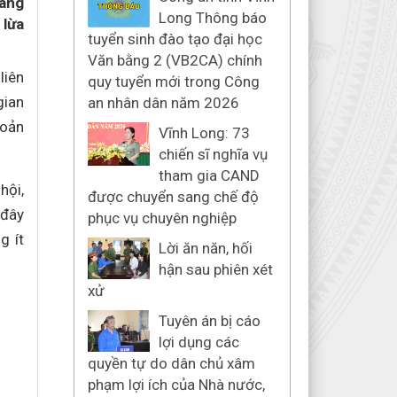
mang
Long Thông báo
 lừa
tuyển sinh đào tạo đại học
Văn bằng 2 (VB2CA) chính
liên
quy tuyển mới trong Công
gian
an nhân dân năm 2026
hoản
Vĩnh Long: 73
chiến sĩ nghĩa vụ
tham gia CAND
hội,
được chuyển sang chế độ
 đây
phục vụ chuyên nghiệp
g ít
Lời ăn năn, hối
hận sau phiên xét
xử
Tuyên án bị cáo
lợi dụng các
quyền tự do dân chủ xâm
phạm lợi ích của Nhà nước,