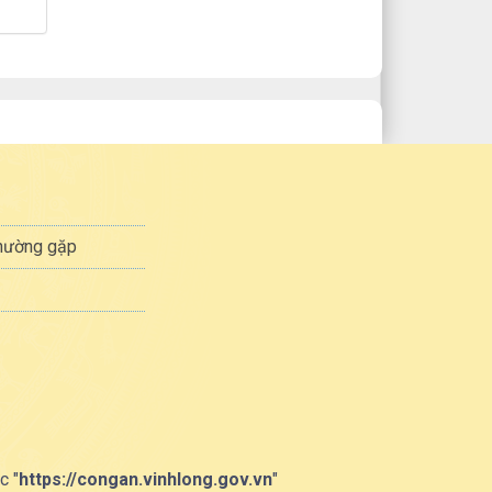
thường gặp
c "
https://congan.vinhlong.gov.vn
"