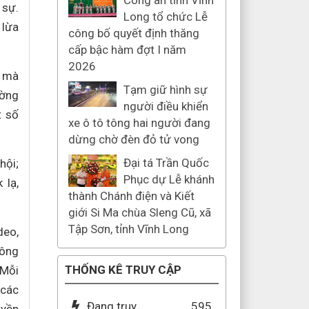
Công an tỉnh Vĩnh
 sự.
Long tổ chức Lễ
 lừa
công bố quyết định thăng
cấp bậc hàm đợt I năm
2026
i mà
Tạm giữ hình sự
ường
người điều khiển
t số
xe ô tô tông hai người đang
dừng chờ đèn đỏ tử vong
Đại tá Trần Quốc
hội;
Phục dự Lễ khánh
 lạ,
thành Chánh điện và Kiết
giới Si Ma chùa Sleng Cũ, xã
Tập Sơn, tỉnh Vĩnh Long
deo,
hông
THỐNG KÊ TRUY CẬP
 Mỗi
 các
Đang truy
595