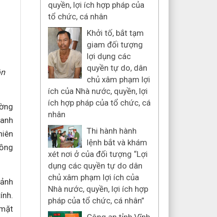
quyền, lợi ích hợp pháp của
tổ chức, cá nhân
Khởi tố, bắt tạm
giam đối tượng
lợi dụng các
quyền tự do, dân
ồn
chủ xâm phạm lợi
ích của Nhà nước, quyền, lợi
ích hợp pháp của tổ chức, cá
ường
nhân
danh
Thi hành hành
hiên
lệnh bắt và khám
đồng
xét nơi ở của đối tượng “Lợi
dụng các quyền tự do dân
chủ xâm phạm lợi ích của
 ảnh
Nhà nước, quyền, lợi ích hợp
ính.
pháp của tổ chức, cá nhân”
 mặt