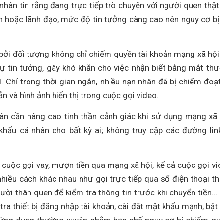
nhân tin rằng đang trực tiếp trò chuyện với người quen thật
ín hoặc lãnh đạo, mức độ tin tưởng càng cao nên nguy cơ bị
i bởi đối tượng không chỉ chiếm quyền tài khoản mạng xã hộ
ự tin tưởng, gây khó khăn cho việc nhận biết bằng mắt th
 Chỉ trong thời gian ngắn, nhiều nạn nhân đã bị chiếm đoạ
ản và hình ảnh hiển thị trong cuộc gọi video.
dân cần nâng cao tinh thần cảnh giác khi sử dụng mạng xã 
hẩu cá nhân cho bất kỳ ai; không truy cập các đường link
 cuộc gọi vay, mượn tiền qua mạng xã hội, kể cả cuộc gọi vi
iều cách khác nhau như gọi trực tiếp qua số điện thoại t
gười thân quen để kiểm tra thông tin trước khi chuyển tiền…
a thiết bị đăng nhập tài khoản, cài đặt mật khẩu mạnh, bật