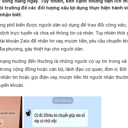
ời sống hằng ngày. Tuy nhiên, bên cạnh những tiện ích 
i trường để các đối tượng xấu lợi dụng thực hiện hành vi
 nhận biết.
ng phổ biến được người dân sử dụng để trao đổi công việc, 
 dịch trực tuyến và chia sẻ thông tin cá nhân. Tuy nhiên thời 
tài khoản Zalo để nhắn tin vay, mượn tiền, yêu cầu chuyển k
địa phương, gây thiệt hại cho người dân.
mạng hướng đến thường là những người có uy tín trong xã 
 trong cộng đồng hoặc cán bộ, lãnh đạo cơ quan, đơn vị. Bởi
 nhắn tin hoặc gọi điện vay, mượn tiền thì người nhận thườn
uyển khoản.