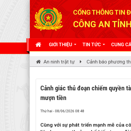
Đã kết nối EMC
CỔNG THÔNG TIN Đ
CÔNG AN TỈNH
GIỚI THIỆU
TIN TỨC
CUNG CẤ
An ninh trật tự
Cảnh báo phương th
Cảnh giác thủ đoạn chiếm quyền tài
mượn tiền
Thứ hai - 08/06/2026 08:48
Cùng với sự phát triển mạnh mẽ của cô