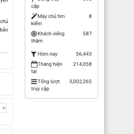
uyền
cập
Máy chủ tìm
8
 chủ
kiếm
 bảo
Khách viếng
587
thăm
56,443
Hôm nay
Tháng hiện
214,058
tại
Tổng lượt
3,002,265
truy cập