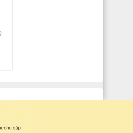
)
thường gặp