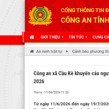
Đã kết nối EMC
CỔNG THÔNG TIN Đ
CÔNG AN TỈNH
GIỚI THIỆU
TIN TỨC
CUNG CẤ
An ninh trật tự
Cảnh báo phương th
Công an xã Cầu Kè khuyến cáo ngư
2026
Thứ tư - 17/06/2026 11:25
Từ ngày 11/6/2026 đến ngày 19/7/2026 