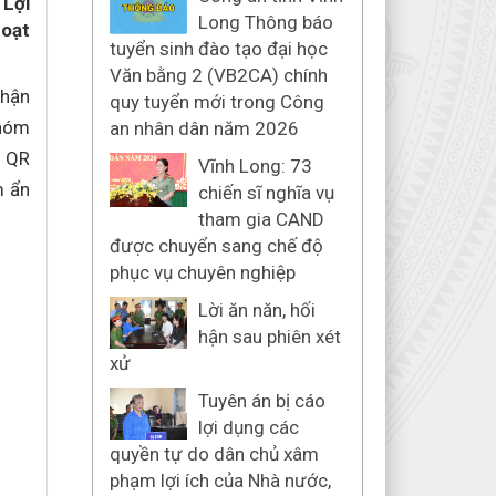
 Lợi
Long Thông báo
hoạt
tuyển sinh đào tạo đại học
Văn bằng 2 (VB2CA) chính
phận
quy tuyển mới trong Công
nhóm
an nhân dân năm 2026
ã QR
Vĩnh Long: 73
m ẩn
chiến sĩ nghĩa vụ
tham gia CAND
được chuyển sang chế độ
phục vụ chuyên nghiệp
Lời ăn năn, hối
hận sau phiên xét
xử
Tuyên án bị cáo
lợi dụng các
quyền tự do dân chủ xâm
phạm lợi ích của Nhà nước,