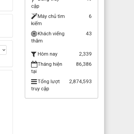
cập
Máy chủ tìm
6
kiếm
Khách viếng
43
thăm
2,339
Hôm nay
Tháng hiện
86,386
tại
Tổng lượt
2,874,593
truy cập