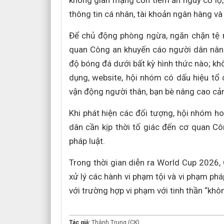
không gian mạng còn tiềm ẩn nguy cơ lộ, 
thông tin cá nhân, tài khoản ngân hàng và
Để chủ động phòng ngừa, ngăn chặn tệ n
quan Công an khuyến cáo người dân nâng
độ bóng đá dưới bất kỳ hình thức nào; khô
dụng, website, hội nhóm có dấu hiệu tổ 
vận động người thân, bạn bè nâng cao cản
Khi phát hiện các đối tượng, hội nhóm h
dân cần kịp thời tố giác đến cơ quan Cô
pháp luật.
Trong thời gian diễn ra World Cup 2026,
xử lý các hành vi phạm tội và vi phạm phá
với trường hợp vi phạm với tinh thần “khô
Tác giả:
Thành Trung (CK)