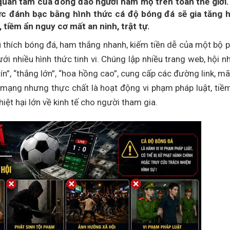
quan tâm của đông đảo người hâm mộ trên toàn thế giới.
ức đánh bạc bằng hình thức cá độ bóng đá sẽ gia tăng 
 tiềm ẩn nguy cơ mất an ninh, trật tự.‎
u thích bóng đá, ham thắng nhanh, kiếm tiền dễ của một bộ 
ới nhiều hình thức tinh vi. Chúng lập nhiều trang web, hội 
n”, “thắng lớn”, “hoa hồng cao”, cung cấp các đường link, m
 mạng nhưng thực chất là hoạt động vi phạm pháp luật, tiề
hiệt hại lớn về kinh tế cho người tham gia.