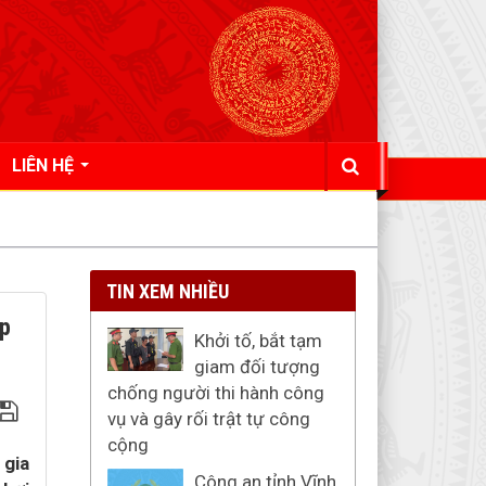
LIÊN HỆ
TIN XEM NHIỀU
up
Khởi tố, bắt tạm
giam đối tượng
chống người thi hành công
vụ và gây rối trật tự công
cộng
 gia
Công an tỉnh Vĩnh