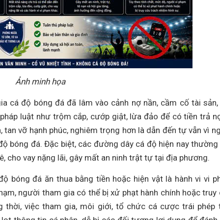
Ảnh minh họa
ia cá độ bóng đá đã lâm vào cảnh nợ nần, cầm cố tài sản,
pháp luật như trộm cắp, cướp giật, lừa đảo để có tiền trả n
, tan vỡ hạnh phúc, nghiêm trọng hơn là dẫn đến tự vẫn vì n
độ bóng đá. Đặc biệt, các đường dây cá độ hiện nay thường 
ê, cho vay nặng lãi, gây mất an ninh trật tự tại địa phương.
 độ bóng đá ăn thua bằng tiền hoặc hiện vật là hành vi vi 
phạm, người tham gia có thể bị xử phạt hành chính hoặc truy
 thời, việc tham gia, môi giới, tổ chức cá cược trái phép 