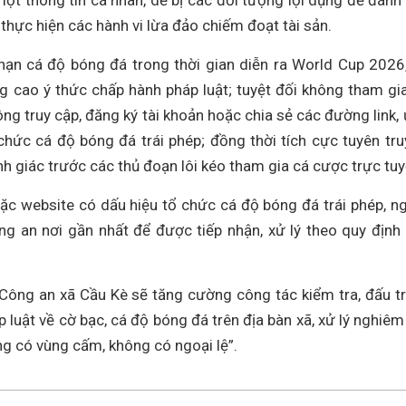
lọt thông tin cá nhân, dễ bị các đối tượng lợi dụng để đánh
 thực hiện các hành vi lừa đảo chiếm đoạt tài sản.
ạn cá độ bóng đá trong thời gian diễn ra World Cup 2026
 cao ý thức chấp hành pháp luật; tuyệt đối không tham gi
ng truy cập, đăng ký tài khoản hoặc chia sẻ các đường link,
chức cá độ bóng đá trái phép; đồng thời tích cực tuyên tru
h giác trước các thủ đoạn lôi kéo tham gia cá cược trực tuy
oặc website có dấu hiệu tổ chức cá độ bóng đá trái phép, n
ng an nơi gần nhất để được tiếp nhận, xử lý theo quy định
 Công an xã Cầu Kè sẽ tăng cường công tác kiểm tra, đấu t
p luật về cờ bạc, cá độ bóng đá trên địa bàn xã, xử lý nghiêm
ng có vùng cấm, không có ngoại lệ”.