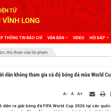
IỆN TỬ
 VĨNH LONG
P THÔNG TIN BÁO CHÍ
VĂN BẢN
VIDEO
HỎI ĐÁP
ức, thủ đoạn của tội phạm
ời dân không tham gia cá độ bóng đá mùa World C
A-
A
A+
diễn ra giải bóng đá FIFA World Cup 2026 tại các quốc