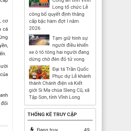
 cắp
Công an tỉnh Vĩnh
Long tổ chức Lễ
công bố quyết định thăng
, cơ
cấp bậc hàm đợt I năm
2026
a cá
 ứng
Tạm giữ hình sự
người điều khiển
yền,
xe ô tô tông hai người đang
ến.
dừng chờ đèn đỏ tử vong
gười
Đại tá Trần Quốc
 của
Phục dự Lễ khánh
thành Chánh điện và Kiết
giới Si Ma chùa Sleng Cũ, xã
ranh
Tập Sơn, tỉnh Vĩnh Long
 đối
THỐNG KÊ TRUY CẬP
Đang truy
49