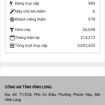
Đang truy cập
584
Máy chủ tìm kiếm
6
Khách viếng thăm
578
56,598
Hôm nay
Tháng hiện tại
214,213
Tổng lượt truy cập
3,002,420
CÔNG AN TỈNH VĨNH LONG
Địa chỉ: 71/22A, Phó Cơ Điều, Phường Phước Hậu, tỉnh
Vĩnh Long