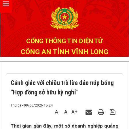
Đã kết nối EMC
CỔNG THÔNG TIN ĐIỆN TỬ
CÔNG AN TỈNH VĨNH LONG
Cảnh giác với chiêu trò lừa đảo núp bóng
“Hợp đồng sở hữu kỳ nghỉ”
Thứ ba - 09/06/2026 15:24
A-
A
A+
Thời gian gần đây, một số doanh nghiệp quảng