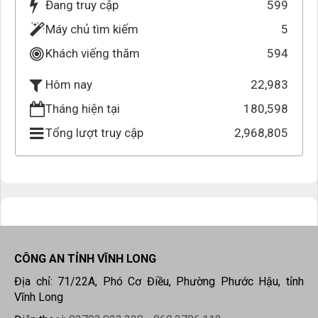
Đang truy cập
599
Máy chủ tìm kiếm
5
Khách viếng thăm
594
22,983
Hôm nay
Tháng hiện tại
180,598
Tổng lượt truy cập
2,968,805
CÔNG AN TỈNH VĨNH LONG
Địa chỉ: 71/22A, Phó Cơ Điều, Phường Phước Hậu, tỉnh
Vĩnh Long