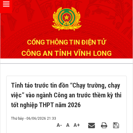
Đã kết nối EMC
CỔNG THÔNG TIN ĐIỆN TỬ
CÔNG AN TỈNH VĨNH LONG
Tỉnh táo trước tin đồn “Chạy trường, chạy
việc” vào ngành Công an trước thềm kỳ thi
tốt nghiệp THPT năm 2026
Thứ bảy - 06/06/2026 21:33
A-
A
A+