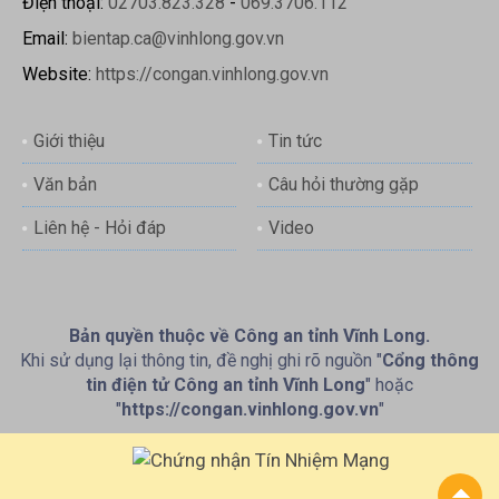
Điện thoại:
02703.823.328
-
069.3706.112
Email:
bientap.ca@vinhlong.gov.vn
Website:
https://congan.vinhlong.gov.vn
Giới thiệu
Tin tức
Văn bản
Câu hỏi thường gặp
Liên hệ - Hỏi đáp
Video
Bản quyền thuộc về Công an tỉnh Vĩnh Long.
Khi sử dụng lại thông tin, đề nghị ghi rõ nguồn "
Cổng thông
tin điện tử Công an tỉnh Vĩnh Long
" hoặc
"
https://congan.vinhlong.gov.vn
"