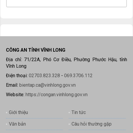
CÔNG AN TỈNH VĨNH LONG
Địa chỉ: 71/22A, Phó Cơ Điều, Phường Phước Hậu, tỉnh
Vĩnh Long
Điện thoại:
02703.823.328
-
069.3706.112
Email:
bientap.ca@vinhlong.gov.vn
Website:
https://congan.vinhlong.gov.vn
Giới thiệu
Tin tức
Văn bản
Câu hỏi thường gặp