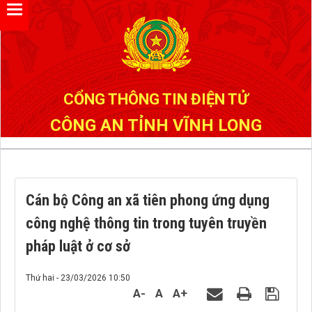
Đã kết nối EMC
CỔNG THÔNG TIN ĐIỆN TỬ
CÔNG AN TỈNH VĨNH LONG
Cán bộ Công an xã tiên phong ứng dụng
công nghệ thông tin trong tuyên truyền
pháp luật ở cơ sở
Thứ hai - 23/03/2026 10:50
A-
A
A+