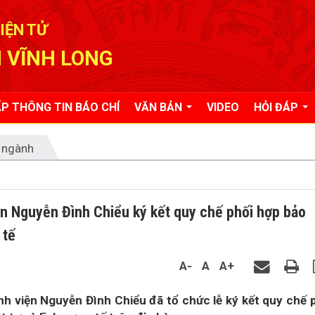
IỆN TỬ
 VĨNH LONG
P THÔNG TIN BÁO CHÍ
VĂN BẢN
VIDEO
HỎI ĐÁP
 ngành
n Nguyễn Đình Chiểu ký kết quy chế phối hợp bảo
 tế
A-
A
A+
h viện Nguyễn Đình Chiểu đã tổ chức lễ ký kết quy chế 