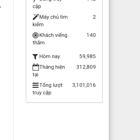
,
cập
Máy chủ tìm
2
kiếm
Khách viếng
140
thăm
59,985
Hôm nay
n
Tháng hiện
312,809
tại
Tổng lượt
3,101,016
truy cập