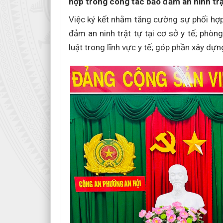
hợp trong công tác bảo đảm an ninh trật 
Việc ký kết nhằm tăng cường sự phối hợp 
đảm an ninh trật tự tại cơ sở y tế; phòn
luật trong lĩnh vực y tế; góp phần xây d