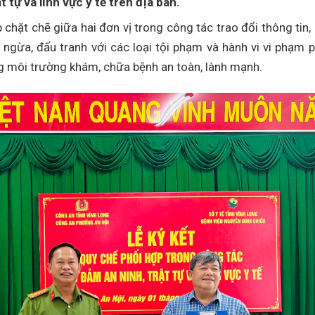
tự và lĩnh vực y tế trên địa bàn.
chặt chẽ giữa hai đơn vị trong công tác trao đổi thông tin,
g ngừa, đấu tranh với các loại tội phạm và hành vi vi phạm 
ựng môi trường khám, chữa bệnh an toàn, lành mạnh.