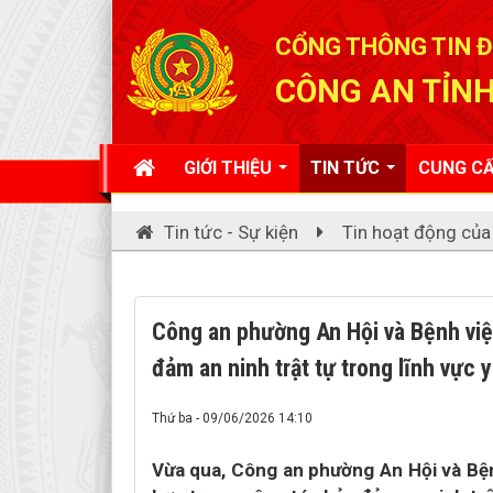
Đã kết nối EMC
CỔNG THÔNG TIN Đ
CÔNG AN TỈNH
GIỚI THIỆU
TIN TỨC
CUNG CẤ
Tin tức - Sự kiện
Tin hoạt động của
Công an phường An Hội và Bệnh việ
đảm an ninh trật tự trong lĩnh vực y
Thứ ba - 09/06/2026 14:10
Vừa qua, Công an phường An Hội và Bện