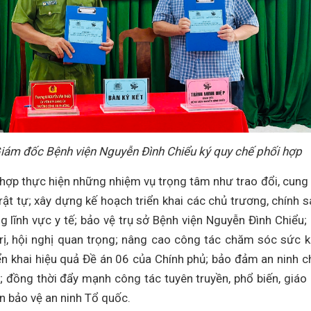
iám đốc Bệnh viện Nguyễn Đình Chiểu ký quy chế phối hợp
i hợp thực hiện những nhiệm vụ trọng tâm như trao đổi, cung
trật tự; xây dựng kế hoạch triển khai các chủ trương, chính s
g lĩnh vực y tế; bảo vệ trụ sở Bệnh viện Nguyễn Đình Chiểu;
trị, hội nghị quan trọng; nâng cao công tác chăm sóc sức 
ển khai hiệu quả Đề án 06 của Chính phủ; bảo đảm an ninh c
c; đồng thời đẩy mạnh công tác tuyên truyền, phổ biến, giáo
n bảo vệ an ninh Tổ quốc.