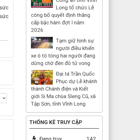
Công an tỉnh Vĩnh
 sức
Long tổ chức Lễ
công bố quyết định thăng
 sức
cấp bậc hàm đợt I năm
2026
Tạm giữ hình sự
người điều khiển
xe ô tô tông hai người đang
dừng chờ đèn đỏ tử vong
Đại tá Trần Quốc
Phục dự Lễ khánh
thành Chánh điện và Kiết
giới Si Ma chùa Sleng Cũ, xã
Tập Sơn, tỉnh Vĩnh Long
THỐNG KÊ TRUY CẬP
Đang truy
142