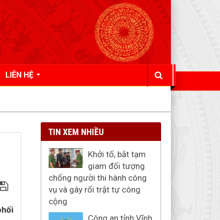
LIÊN HỆ
TIN XEM NHIỀU
Khởi tố, bắt tạm
giam đối tượng
chống người thi hành công
vụ và gây rối trật tự công
cộng
phối
Công an tỉnh Vĩnh