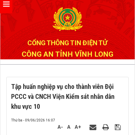
Đã kết nối EMC
CỔNG THÔNG TIN ĐIỆN TỬ
CÔNG AN TỈNH VĨNH LONG
Tập huấn nghiệp vụ cho thành viên Đội
PCCC và CNCH Viện Kiểm sát nhân dân
khu vực 10
Thứ ba - 09/06/2026 16:07
A-
A
A+