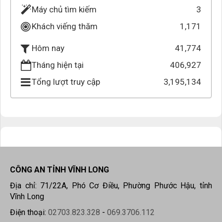
Máy chủ tìm kiếm
3
Khách viếng thăm
1,171
41,774
Hôm nay
Tháng hiện tại
406,927
Tổng lượt truy cập
3,195,134
CÔNG AN TỈNH VĨNH LONG
Địa chỉ: 71/22A, Phó Cơ Điều, Phường Phước Hậu, tỉnh
Vĩnh Long
Điện thoại:
02703.823.328
-
069.3706.112