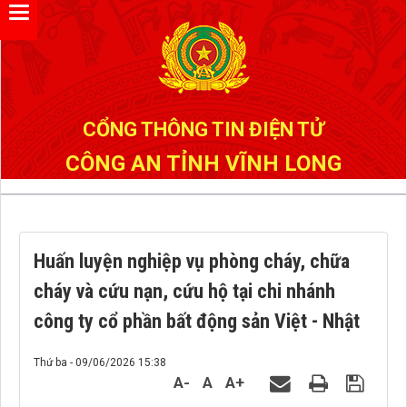
Đã kết nối EMC
CỔNG THÔNG TIN ĐIỆN TỬ
CÔNG AN TỈNH VĨNH LONG
Huấn luyện nghiệp vụ phòng cháy, chữa
cháy và cứu nạn, cứu hộ tại chi nhánh
công ty cổ phần bất động sản Việt - Nhật
Thứ ba - 09/06/2026 15:38
A-
A
A+