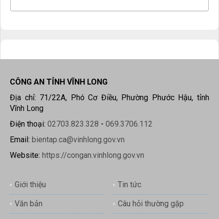
CÔNG AN TỈNH VĨNH LONG
Địa chỉ: 71/22A, Phó Cơ Điều, Phường Phước Hậu, tỉnh
Vĩnh Long
Điện thoại:
02703.823.328
-
069.3706.112
Email:
bientap.ca@vinhlong.gov.vn
Website:
https://congan.vinhlong.gov.vn
Giới thiệu
Tin tức
Văn bản
Câu hỏi thường gặp