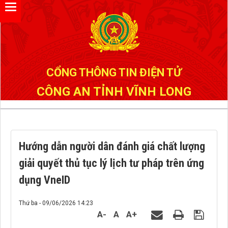
Đã kết nối EMC
CỔNG THÔNG TIN ĐIỆN TỬ
CÔNG AN TỈNH VĨNH LONG
Hướng dẫn người dân đánh giá chất lượng
giải quyết thủ tục lý lịch tư pháp trên ứng
dụng VneID
Thứ ba - 09/06/2026 14:23
A-
A
A+