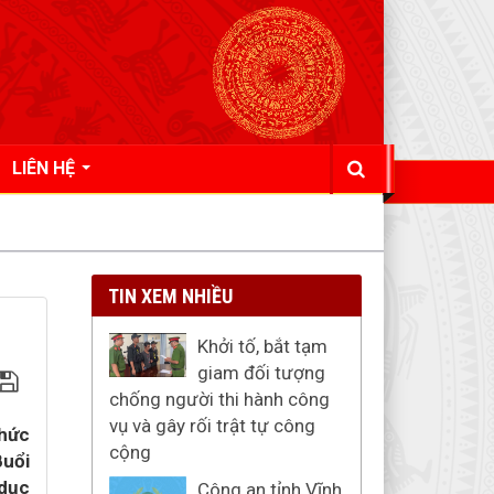
LIÊN HỆ
TIN XEM NHIỀU
Khởi tố, bắt tạm
giam đối tượng
chống người thi hành công
vụ và gây rối trật tự công
chức
cộng
Buổi
 dục
Công an tỉnh Vĩnh