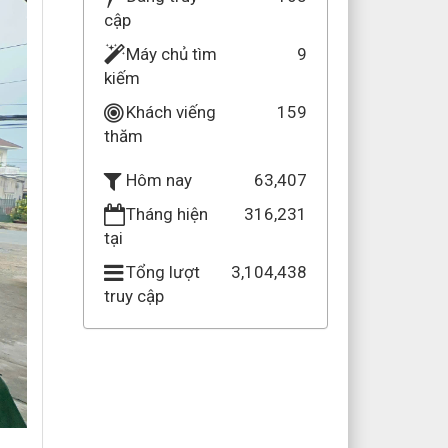
cập
Máy chủ tìm
9
kiếm
Khách viếng
159
thăm
63,407
Hôm nay
Tháng hiện
316,231
tại
Tổng lượt
3,104,438
truy cập