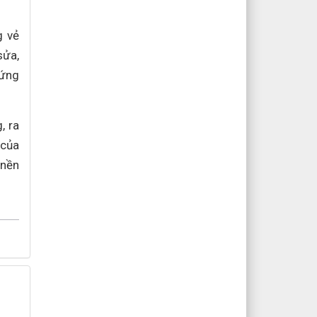
g vẻ
sửa,
xứng
, ra
 của
 nền