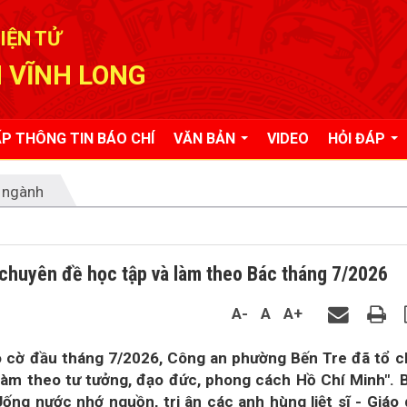
IỆN TỬ
 VĨNH LONG
P THÔNG TIN BÁO CHÍ
VĂN BẢN
VIDEO
HỎI ĐÁP
 ngành
chuyên đề học tập và làm theo Bác tháng 7/2026
A-
A
A+
o cờ đầu tháng 7/2026, Công an phường Bến Tre đã tổ 
làm theo tư tưởng, đạo đức, phong cách Hồ Chí Minh". 
Uống nước nhớ nguồn, tri ân các anh hùng liệt sĩ - Giáo