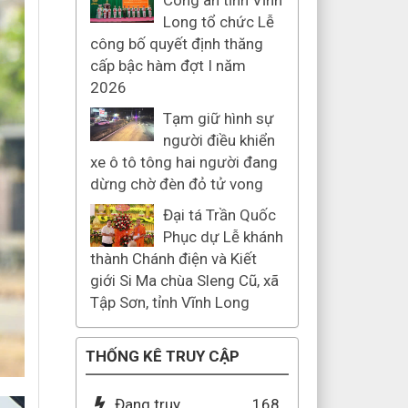
Công an tỉnh Vĩnh
Long tổ chức Lễ
công bố quyết định thăng
cấp bậc hàm đợt I năm
2026
Tạm giữ hình sự
người điều khiển
xe ô tô tông hai người đang
dừng chờ đèn đỏ tử vong
Đại tá Trần Quốc
Phục dự Lễ khánh
thành Chánh điện và Kiết
giới Si Ma chùa Sleng Cũ, xã
Tập Sơn, tỉnh Vĩnh Long
THỐNG KÊ TRUY CẬP
Đang truy
168