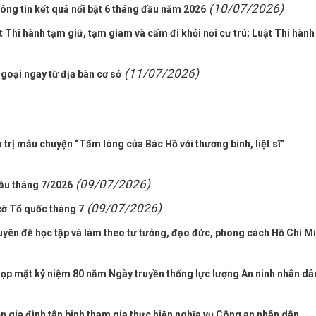
(10/07/2026)
ông tin kết quả nổi bật 6 tháng đầu năm 2026
t Thi hành tạm giữ, tạm giam và cấm đi khỏi nơi cư trú; Luật Thi hành
(11/07/2026)
goại ngay từ địa bàn cơ sở
trị mẫu chuyện “Tấm lòng của Bác Hồ với thương binh, liệt sĩ”
(09/07/2026)
đầu tháng 7/2026
(09/07/2026)
cờ Tổ quốc tháng 7
uyên đề học tập và làm theo tư tưởng, đạo đức, phong cách Hồ Chí M
họp mặt kỷ niệm 80 năm Ngày truyền thống lực lượng An ninh nhân dâ
 gia đình tân binh tham gia thực hiện nghĩa vụ Công an nhân dân