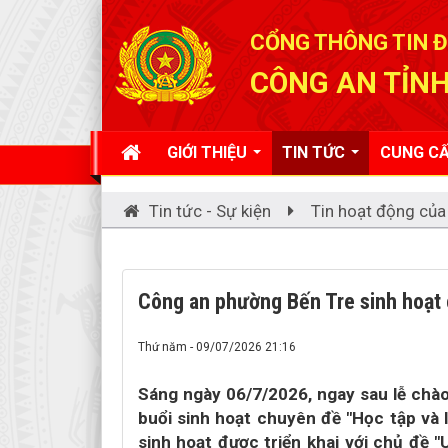
Đã kết nối EMC
CỔNG THÔNG TIN Đ
CÔNG AN TỈNH
GIỚI THIỆU
TIN TỨC
CUNG CẤ
Tin tức - Sự kiện
Tin hoạt động của
Công an phường Bến Tre sinh hoạt 
Thứ năm - 09/07/2026 21:16
Sáng ngày 06/7/2026, ngay sau lễ chà
buổi sinh hoạt chuyên đề "Học tập và 
sinh hoạt được triển khai với chủ đề "