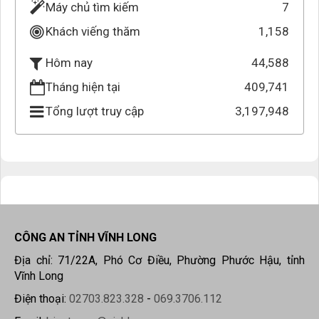
Máy chủ tìm kiếm
7
Khách viếng thăm
1,158
44,588
Hôm nay
Tháng hiện tại
409,741
Tổng lượt truy cập
3,197,948
CÔNG AN TỈNH VĨNH LONG
Địa chỉ: 71/22A, Phó Cơ Điều, Phường Phước Hậu, tỉnh
Vĩnh Long
Điện thoại:
02703.823.328
-
069.3706.112