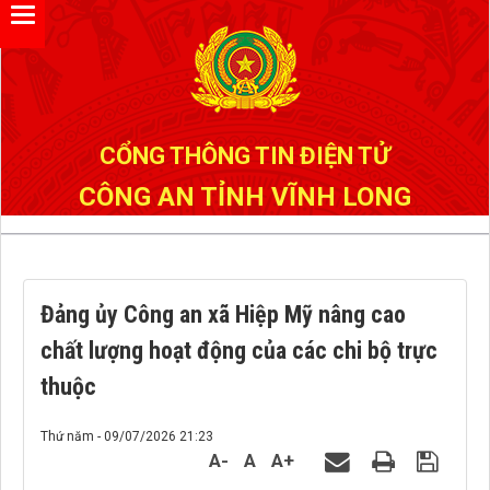
Đã kết nối EMC
CỔNG THÔNG TIN ĐIỆN TỬ
CÔNG AN TỈNH VĨNH LONG
Đảng ủy Công an xã Hiệp Mỹ nâng cao
chất lượng hoạt động của các chi bộ trực
thuộc
Thứ năm - 09/07/2026 21:23
A-
A
A+