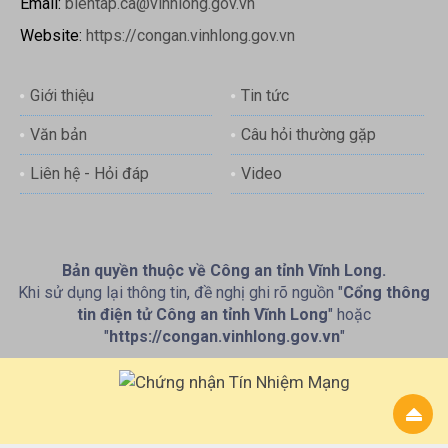
Email:
bientap.ca@vinhlong.gov.vn
Website:
https://congan.vinhlong.gov.vn
Giới thiệu
Tin tức
Văn bản
Câu hỏi thường gặp
Liên hệ - Hỏi đáp
Video
Bản quyền thuộc về Công an tỉnh Vĩnh Long.
Khi sử dụng lại thông tin, đề nghị ghi rõ nguồn "
Cổng thông
tin điện tử Công an tỉnh Vĩnh Long
" hoặc
"
https://congan.vinhlong.gov.vn
"