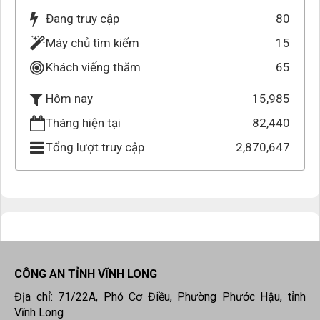
Đang truy cập
80
Máy chủ tìm kiếm
15
Khách viếng thăm
65
15,985
Hôm nay
Tháng hiện tại
82,440
Tổng lượt truy cập
2,870,647
CÔNG AN TỈNH VĨNH LONG
Địa chỉ: 71/22A, Phó Cơ Điều, Phường Phước Hậu, tỉnh
Vĩnh Long