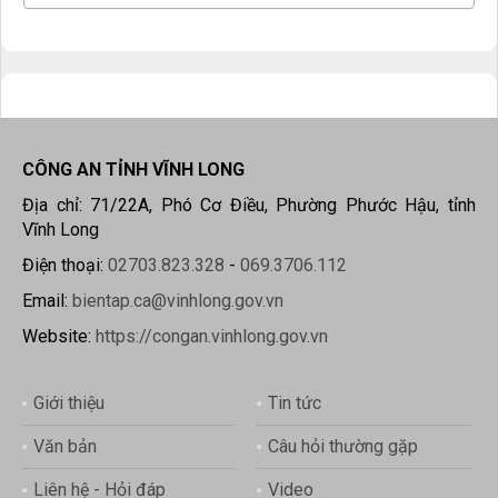
CÔNG AN TỈNH VĨNH LONG
Địa chỉ: 71/22A, Phó Cơ Điều, Phường Phước Hậu, tỉnh
Vĩnh Long
Điện thoại:
02703.823.328
-
069.3706.112
Email:
bientap.ca@vinhlong.gov.vn
Website:
https://congan.vinhlong.gov.vn
Giới thiệu
Tin tức
Văn bản
Câu hỏi thường gặp
Liên hệ - Hỏi đáp
Video